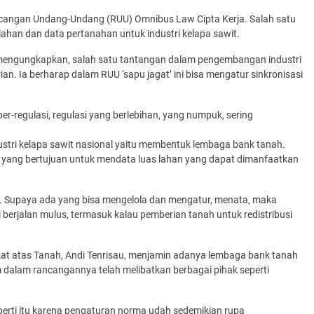
ncangan Undang-Undang (RUU) Omnibus Law Cipta Kerja. Salah satu
lahan dan data pertanahan untuk industri kelapa sawit.
a mengungkapkan, salah satu tantangan dalam pengembangan industri
an. Ia berharap dalam RUU ‘sapu jagat’ ini bisa mengatur sinkronisasi
regulasi, regulasi yang berlebihan, yang numpuk, sering
stri kelapa sawit nasional yaitu membentuk lembaga bank tanah.
it yang bertujuan untuk mendata luas lahan yang dapat dimanfaatkan
. Supaya ada yang bisa mengelola dan mengatur, menata, maka
berjalan mulus, termasuk kalau pemberian tanah untuk redistribusi
at atas Tanah, Andi Tenrisau, menjamin adanya lembaga bank tanah
m dalam rancangannya telah melibatkan berbagai pihak seperti
seperti itu karena pengaturan norma udah sedemikian rupa