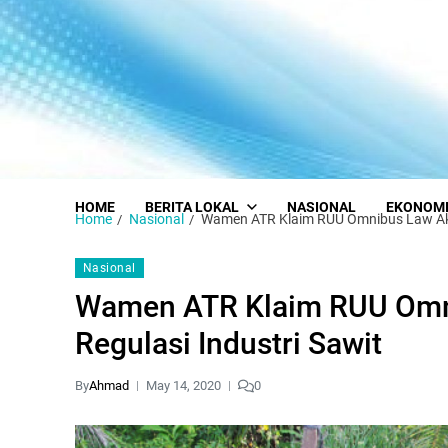
HOME
BERITA LOKAL
NASIONAL
EKONOM
Home
Nasional
Wamen ATR Klaim RUU Omnibus Law Akan
Nasional
Wamen ATR Klaim RUU Omni
Regulasi Industri Sawit
By
Ahmad
May 14, 2020
0