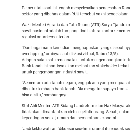
Pemerintah saat ini tengah menyelesaikan pengesahan Ra
sektor yang dibahas dalam RUU tersebut yakni pengelolaan 
Wakil Menteri Agraria dan Tata Ruang (ATR) Surya Tjandr
sawit nasional adalah tumpang tindih aturan antarkementeri
regulasi antarkementerian.
“Dan bagaimana kemudian menghapuskan yang disebut hyper-
overlapping,” urainya saat diskusi virtual, Rabu (13/5).
Adapun salah satu rencana lain untuk mengembangkan indu
Bank tanah ini nantinya akan melibatkan stakeholder terka
untuk pengembangan industri sawit.
“Sementara ada tanah negara, enggak ada yang menguasai
dibentuk lembaga bank tanah. Dia mengatur supaya transisi 
bisa di situ,” sambungnya.
Staf Ahli Menteri ATR Bidang Landreform dan Hak Masyarak
tidak akan dimanfaatkan oleh segelintir orang. Sebab, dala
kepentingan sosial, umum dan pemerataan ekonomi.
“Jadi kekhawatiran (dikuasai segelintir orang) itu enggak 