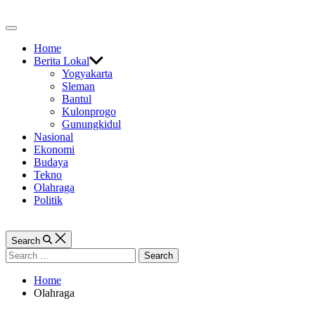
Skip
to
Off
content
Canvas
Home
Berita Lokal
Yogyakarta
Sleman
Bantul
Kulonprogo
Gunungkidul
Nasional
Ekonomi
Budaya
Tekno
Olahraga
Politik
Search
Search
for:
Home
Olahraga