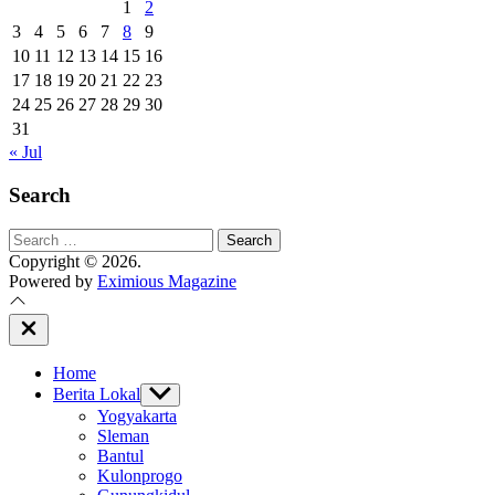
1
2
3
4
5
6
7
8
9
10
11
12
13
14
15
16
17
18
19
20
21
22
23
24
25
26
27
28
29
30
31
« Jul
Search
Search
for:
Copyright © 2026.
Powered by
Eximious Magazine
Close
Off
Canvas
Home
Berita Lokal
Show
sub
Yogyakarta
menu
Sleman
Bantul
Kulonprogo