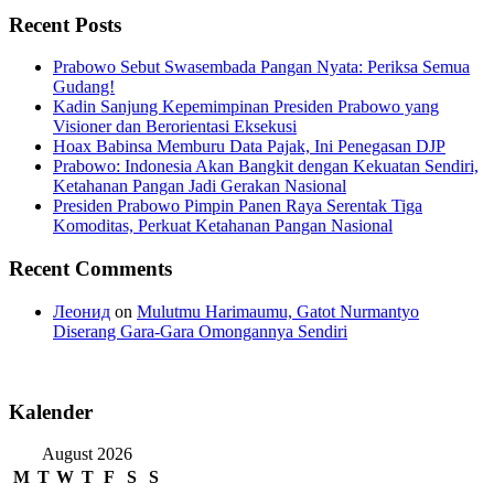
Recent Posts
Prabowo Sebut Swasembada Pangan Nyata: Periksa Semua
Gudang!
Kadin Sanjung Kepemimpinan Presiden Prabowo yang
Visioner dan Berorientasi Eksekusi
Hoax Babinsa Memburu Data Pajak, Ini Penegasan DJP
Prabowo: Indonesia Akan Bangkit dengan Kekuatan Sendiri,
Ketahanan Pangan Jadi Gerakan Nasional
Presiden Prabowo Pimpin Panen Raya Serentak Tiga
Komoditas, Perkuat Ketahanan Pangan Nasional
Recent Comments
Леонид
on
Mulutmu Harimaumu, Gatot Nurmantyo
Diserang Gara-Gara Omongannya Sendiri
Kalender
August 2026
M
T
W
T
F
S
S