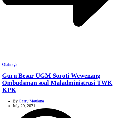
Categories
Olahraga
Guru Besar UGM Soroti Wewenang
Ombudsman soal Maladministrasi TWK
KPK
By
Gerry Maulana
July 29, 2021