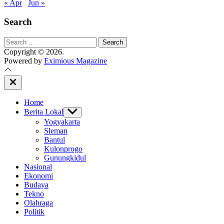
« Apr
Jun »
Search
Search
for:
Copyright © 2026.
Powered by
Eximious Magazine
Close
Off
Canvas
Home
Berita Lokal
Show
sub
Yogyakarta
menu
Sleman
Bantul
Kulonprogo
Gunungkidul
Nasional
Ekonomi
Budaya
Tekno
Olahraga
Politik