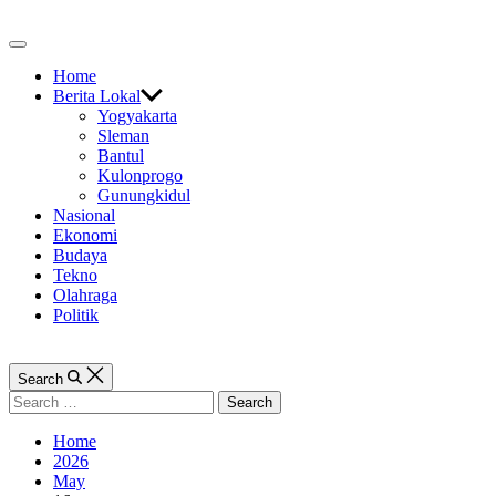
Skip
to
Off
content
Canvas
Home
Berita Lokal
Yogyakarta
Sleman
Bantul
Kulonprogo
Gunungkidul
Nasional
Ekonomi
Budaya
Tekno
Olahraga
Politik
Search
Search
for:
Home
2026
May