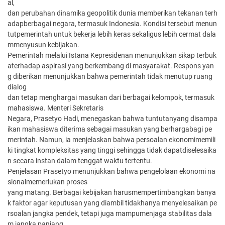
al,
dan perubahan dinamika geopolitik dunia memberikan tekanan terh
adapberbagai negara, termasuk Indonesia. Kondisi tersebut menun
tutpemerintah untuk bekerja lebih keras sekaligus lebih cermat dala
mmenyusun kebijakan.
Pemerintah melalui Istana Kepresidenan menunjukkan sikap terbuk
aterhadap aspirasi yang berkembang di masyarakat. Respons yan
g diberikan menunjukkan bahwa pemerintah tidak menutup ruang
dialog
dan tetap menghargai masukan dari berbagai kelompok, termasuk
mahasiswa. Menteri Sekretaris
Negara, Prasetyo Hadi, menegaskan bahwa tuntutanyang disampa
ikan mahasiswa diterima sebagai masukan yang berhargabagi pe
merintah. Namun, ia menjelaskan bahwa persoalan ekonomimemili
ki tingkat kompleksitas yang tinggi sehingga tidak dapatdiselesaika
n secara instan dalam tenggat waktu tertentu.
Penjelasan Prasetyo menunjukkan bahwa pengelolaan ekonomi na
sionalmemerlukan proses
yang matang. Berbagai kebijakan harusmempertimbangkan banya
k faktor agar keputusan yang diambil tidakhanya menyelesaikan pe
rsoalan jangka pendek, tetapi juga mampumenjaga stabilitas dala
m jangka panjang.