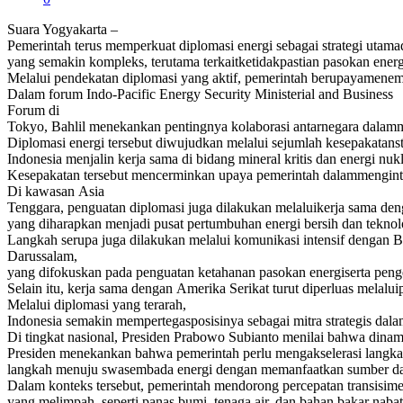
Suara Yogyakarta –
Pemerintah terus memperkuat diplomasi energi sebagai strategi utam
yang semakin kompleks, terutama terkaitketidakpastian pasokan ener
Melalui pendekatan diplomasi yang aktif, pemerintah berupayamenemp
Dalam forum Indo-Pacific Energy Security Ministerial and Business
Forum di
Tokyo, Bahlil menekankan pentingnya kolaborasi antarnegara dalamm
Diplomasi energi tersebut diwujudkan melalui sejumlah kesepakatanst
Indonesia menjalin kerja sama di bidang mineral kritis dan energi n
Kesepakatan tersebut mencerminkan upaya pemerintah dalammenginteg
Di kawasan Asia
Tenggara, penguatan diplomasi juga dilakukan melaluikerja sama d
yang diharapkan menjadi pusat pertumbuhan energi bersih dan teknol
Langkah serupa juga dilakukan melalui komunikasi intensif dengan B
Darussalam,
yang difokuskan pada penguatan ketahanan pasokan energiserta penge
Selain itu, kerja sama dengan Amerika Serikat turut diperluas melalu
Melalui diplomasi yang terarah,
Indonesia semakin mempertegasposisinya sebagai mitra strategis dala
Di tingkat nasional, Presiden Prabowo Subianto menilai bahwa dina
Presiden menekankan bahwa pemerintah perlu mengakselerasi langka
langkah menuju swasembada energi dengan memanfaatkan sumber dayad
Dalam konteks tersebut, pemerintah mendorong percepatan transisime
yang melimpah, seperti panas bumi, tenaga air, dan bahan bakar naba