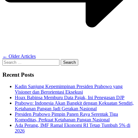
Posts
←
Older Articles
Search
navigation
for:
Recent Posts
Kadin Sanjung Kepemimpinan Presiden Prabowo yang
Visioner dan Berorientasi Eksekusi
Hoax Babinsa Memburu Data Pajak, Ini Penegasan DJP
Prabowo: Indonesia Akan Bangkit dengan Kekuatan Sendiri,
Ketahanan Pangan Jadi Gerakan Nasional
Presiden Prabowo Pimpin Panen Raya Serentak Tiga
Komoditas, Perkuat Ketahanan Pangan Nasional
Ada Perang, IMF Ramal Ekonomi RI Tetap Tumbuh 5% di
2026