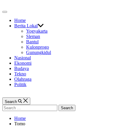
Skip
to
Off
content
Canvas
Home
Berita Lokal
Yogyakarta
Sleman
Bantul
Kulonprogo
Gunungkidul
Nasional
Ekonomi
Budaya
Tekno
Olahraga
Politik
Search
Search
for:
Home
Tomo