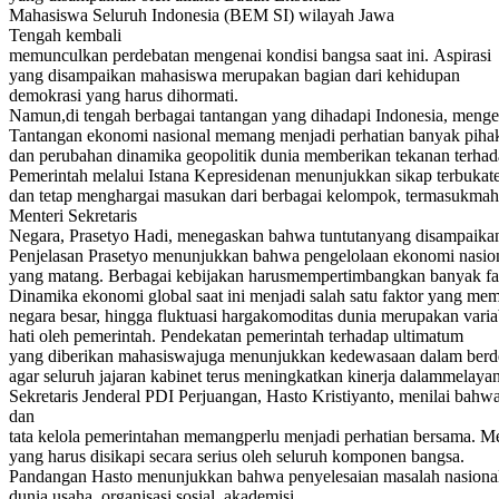
Mahasiswa Seluruh Indonesia (BEM SI) wilayah Jawa
Tengah kembali
memunculkan perdebatan mengenai kondisi bangsa saat ini. Aspirasi
yang disampaikan mahasiswa merupakan bagian dari kehidupan
demokrasi yang harus dihormati.
Namun,di tengah berbagai tantangan yang dihadapi Indonesia, menge
Tantangan ekonomi nasional memang menjadi perhatian banyak pihak. 
dan perubahan dinamika geopolitik dunia memberikan tekanan terhada
Pemerintah melalui Istana Kepresidenan menunjukkan sikap terbukat
dan tetap menghargai masukan dari berbagai kelompok, termasukmah
Menteri Sekretaris
Negara, Prasetyo Hadi, menegaskan bahwa tuntutanyang disampaikan m
Penjelasan Prasetyo menunjukkan bahwa pengelolaan ekonomi nasio
yang matang. Berbagai kebijakan harusmempertimbangkan banyak fakt
Dinamika ekonomi global saat ini menjadi salah satu faktor yang mem
negara besar, hingga fluktuasi hargakomoditas dunia merupakan varia
hati oleh pemerintah. Pendekatan pemerintah terhadap ultimatum
yang diberikan mahasiswajuga menunjukkan kedewasaan dalam berdem
agar seluruh jajaran kabinet terus meningkatkan kinerja dalammelaya
Sekretaris Jenderal PDI Perjuangan, Hasto Kristiyanto, menilai bah
dan
tata kelola pemerintahan memangperlu menjadi perhatian bersama. M
yang harus disikapi secara serius oleh seluruh komponen bangsa.
Pandangan Hasto menunjukkan bahwa penyelesaian masalah nasionalt
dunia usaha, organisasi sosial, akademisi,