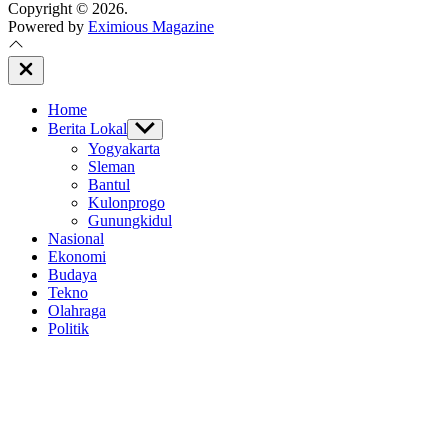
for:
Copyright © 2026.
Powered by
Eximious Magazine
Close
Off
Canvas
Home
Berita Lokal
Show
sub
Yogyakarta
menu
Sleman
Bantul
Kulonprogo
Gunungkidul
Nasional
Ekonomi
Budaya
Tekno
Olahraga
Politik