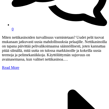
0
Miten nettikasinoiden turvallisuus varmistetaan? Uudet pelit tuovat
mukanaan jatkuvasti uusia mahdollisuuksia pelaajille. Nettikasinoilla
on tapana päivittää pelivalikoimaansa säännöllisesti, joten kannattaa
pitää silmällä, mitä uutta on tulossa markkinoille ja kokeilla uusia
teemoja ja pelimekaniikkoja. Käyttöliittymän sujuvuus on
avainasemassa, kun valitset nettikasinoa.…
Read More