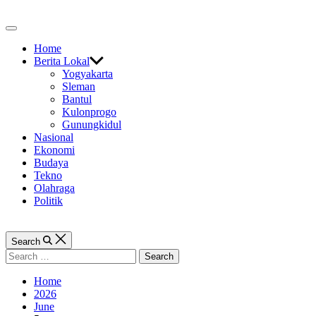
Skip
to
Off
content
Canvas
Home
Berita Lokal
Yogyakarta
Sleman
Bantul
Kulonprogo
Gunungkidul
Nasional
Ekonomi
Budaya
Tekno
Olahraga
Politik
Search
Search
for:
Home
2026
June