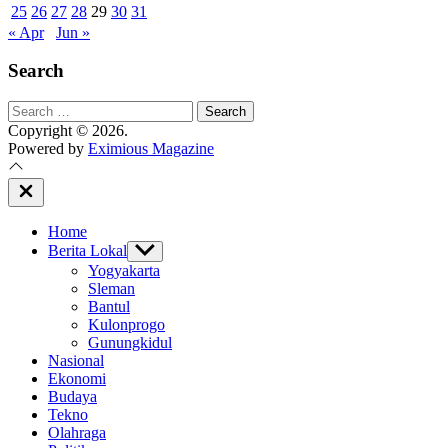
25
26
27
28
29
30
31
« Apr
Jun »
Search
Search
for:
Copyright © 2026.
Powered by
Eximious Magazine
Close
Off
Canvas
Home
Berita Lokal
Show
sub
Yogyakarta
menu
Sleman
Bantul
Kulonprogo
Gunungkidul
Nasional
Ekonomi
Budaya
Tekno
Olahraga