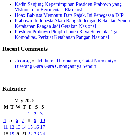
Kadin Sanjung Kepemimpinan Presiden Prabowo yang
Visioner dan Berorientasi Eksekusi
Hoax Babinsa Memburu Data Pajak, Ini Penegasan DJP
Prabowo: Indonesia Akan Bangkit dengan Kekuatan Sendiri,
Ketahanan Pangan Jadi Gerakan Nasional
Presiden Prabowo Pimpin Panen Raya Serentak Tiga
Komoditas, Perkuat Ketahanan Pangan Nasional
Recent Comments
Леонид
on
Mulutmu Harimaumu, Gatot Nurmantyo
Diserang Gara-Gara Omongannya Sendiri
Kalender
May 2026
M
T
W
T
F
S
S
1
2
3
4
5
6
7
8
9
10
11
12
13
14
15
16
17
18
19
20
21
22
23
24