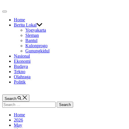
Skip
to
Off
content
Canvas
Home
Berita Lokal
Yogyakarta
Sleman
Bantul
Kulonprogo
Gunungkidul
Nasional
Ekonomi
Budaya
Tekno
Olahraga
Politik
Search
Search
for:
Home
2026
May