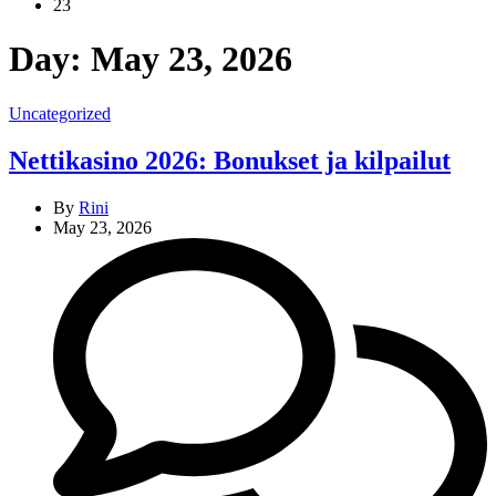
23
Day:
May 23, 2026
Categories
Uncategorized
Nettikasino 2026: Bonukset ja kilpailut
By
Rini
May 23, 2026