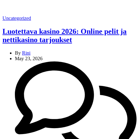
Categories
Uncategorized
Luotettava kasino 2026: Online pelit ja
nettikasino tarjoukset
By
Rini
May 23, 2026