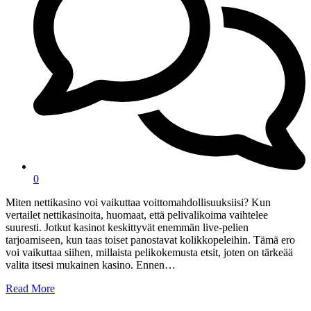
0
Miten nettikasino voi vaikuttaa voittomahdollisuuksiisi? Kun
vertailet nettikasinoita, huomaat, että pelivalikoima vaihtelee
suuresti. Jotkut kasinot keskittyvät enemmän live-pelien
tarjoamiseen, kun taas toiset panostavat kolikkopeleihin. Tämä ero
voi vaikuttaa siihen, millaista pelikokemusta etsit, joten on tärkeää
valita itsesi mukainen kasino. Ennen…
Read More