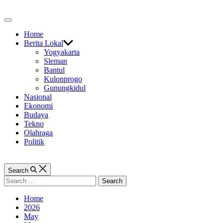
Skip
to
Off
content
Canvas
Home
Berita Lokal
Yogyakarta
Sleman
Bantul
Kulonprogo
Gunungkidul
Nasional
Ekonomi
Budaya
Tekno
Olahraga
Politik
Search
Search
for:
Home
2026
May