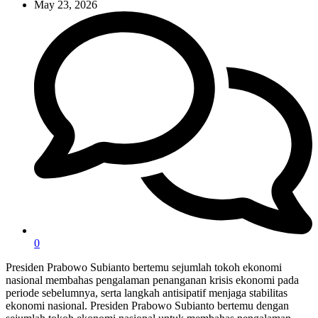
May 23, 2026
0
Presiden Prabowo Subianto bertemu sejumlah tokoh ekonomi
nasional membahas pengalaman penanganan krisis ekonomi pada
periode sebelumnya, serta langkah antisipatif menjaga stabilitas
ekonomi nasional. Presiden Prabowo Subianto bertemu dengan