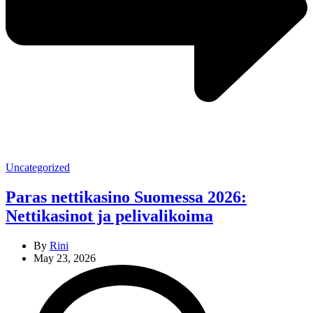
Categories
Uncategorized
Paras nettikasino Suomessa 2026:
Nettikasinot ja pelivalikoima
By
Rini
May 23, 2026