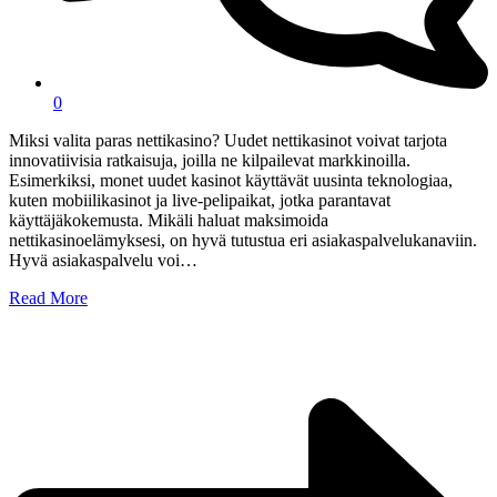
0
Miksi valita paras nettikasino? Uudet nettikasinot voivat tarjota
innovatiivisia ratkaisuja, joilla ne kilpailevat markkinoilla.
Esimerkiksi, monet uudet kasinot käyttävät uusinta teknologiaa,
kuten mobiilikasinot ja live-pelipaikat, jotka parantavat
käyttäjäkokemusta. Mikäli haluat maksimoida
nettikasinoelämyksesi, on hyvä tutustua eri asiakaspalvelukanaviin.
Hyvä asiakaspalvelu voi…
Read More