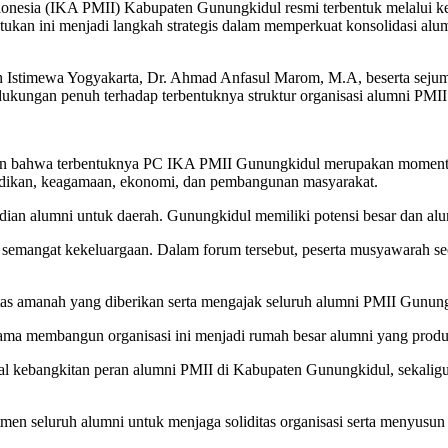
donesia (IKA PMII) Kabupaten Gunungkidul resmi terbentuk melalui
kan ini menjadi langkah strategis dalam memperkuat konsolidasi alum
 Istimewa Yogyakarta, Dr. Ahmad Anfasul Marom, M.A, beserta sejumla
ungan penuh terhadap terbentuknya struktur organisasi alumni PMII
ahwa terbentuknya PC IKA PMII Gunungkidul merupakan momentum pe
didikan, keagamaan, ekonomi, dan pembangunan masyarakat.
an alumni untuk daerah. Gunungkidul memiliki potensi besar dan alumni
semangat kekeluargaan. Dalam forum tersebut, peserta musyawarah s
 amanah yang diberikan serta mengajak seluruh alumni PMII Gunungki
a membangun organisasi ini menjadi rumah besar alumni yang produkt
kebangkitan peran alumni PMII di Kabupaten Gunungkidul, sekaligus 
en seluruh alumni untuk menjaga soliditas organisasi serta menyusun