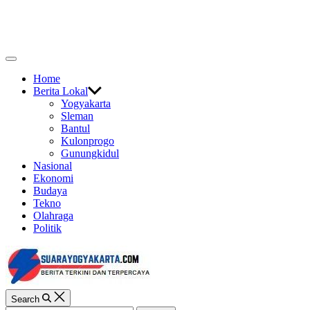
Skip
to
content
Off
Canvas
Home
Berita Lokal
Yogyakarta
Sleman
Bantul
Kulonprogo
Gunungkidul
Nasional
Ekonomi
Budaya
Tekno
Olahraga
Politik
Search