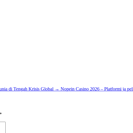
nia di Tengah Krisis Global
→
Nopein Casino 2026 – Platformi ja pel
*