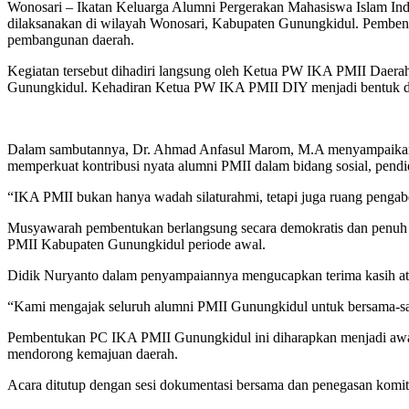
Wonosari – Ikatan Keluarga Alumni Pergerakan Mahasiswa Islam In
dilaksanakan di wilayah Wonosari, Kabupaten Gunungkidul. Pembentu
pembangunan daerah.
Kegiatan tersebut dihadiri langsung oleh Ketua PW IKA PMII Daerah
Gunungkidul. Kehadiran Ketua PW IKA PMII DIY menjadi bentuk duk
Dalam sambutannya, Dr. Ahmad Anfasul Marom, M.A menyampaikan b
memperkuat kontribusi nyata alumni PMII dalam bidang sosial, pen
“IKA PMII bukan hanya wadah silaturahmi, tetapi juga ruang pengabdi
Musyawarah pembentukan berlangsung secara demokratis dan penuh 
PMII Kabupaten Gunungkidul periode awal.
Didik Nuryanto dalam penyampaiannya mengucapkan terima kasih atas
“Kami mengajak seluruh alumni PMII Gunungkidul untuk bersama-sam
Pembentukan PC IKA PMII Gunungkidul ini diharapkan menjadi awal 
mendorong kemajuan daerah.
Acara ditutup dengan sesi dokumentasi bersama dan penegasan komitm