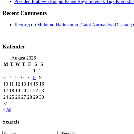
Presiden Prabowo Pimpin Panen Raya Serentak Tiga Komodita
Recent Comments
Леонид
on
Mulutmu Harimaumu, Gatot Nurmantyo Diserang 
Kalender
August 2026
M
T
W
T
F
S
S
1
2
3
4
5
6
7
8
9
10
11
12
13
14
15
16
17
18
19
20
21
22
23
24
25
26
27
28
29
30
31
« Jul
Search
Search