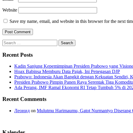
Website
Save my name, email, and website in this browser for the next ti
Search
for:
Recent Posts
Kadin Sanjung Kepemimpinan Presiden Prabowo yang Visioner
Hoax Babinsa Memburu Data Pajak, Ini Penegasan DJP
Prabowo: Indonesia Akan Bangkit dengan Kekuatan Sendiri, 
Presiden Prabowo Pimpin Panen Raya Serentak Tiga Komodita
Ada Perang, IMF Ramal Ekonomi RI Tetap Tumbuh 5% di 20
Recent Comments
Леонид
on
Mulutmu Harimaumu, Gatot Nurmantyo Diserang 
Kalender