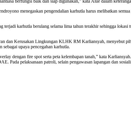
antiasa berfungsi baik dan siap digunakan,” kata Alue dalam keterangan
droyono menegaskan pengendalian karhutla harus melibatkan semua p
g terjadi karhutla berulang selama lima tahun terakhir sehingga lokasi 
cemaran dan Kerusakan Lingkungan KLHK RM Karliansyah, menyebut pih
n sebagai upaya pencegahan karhutla.
-overlay dengan fire spot serta peta kelembapan tanah,” kata Karlian
AE. Pada pelaksanaan patroli, selain pengawasan lapangan dan sosial