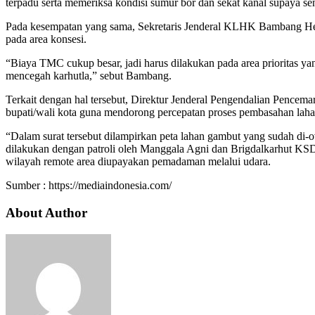
terpadu serta memeriksa kondisi sumur bor dan sekat kanal supaya sen
Pada kesempatan yang sama, Sekretaris Jenderal KLHK Bambang Hen
pada area konsesi.
“Biaya TMC cukup besar, jadi harus dilakukan pada area prioritas yan
mencegah karhutla,” sebut Bambang.
Terkait dengan hal tersebut, Direktur Jenderal Pengen­dalian Pen
bupati/wali kota guna mendorong perce­patan proses pembasahan laha
“Dalam surat tersebut dilam­pirkan peta lahan gambut yang sudah di
dilakukan dengan patroli oleh Manggala Agni dan Brigdalkarhut KSD
wilayah remote area diupayakan pemadaman melalui udara.
Sumber : https://mediaindonesia.com/
About Author