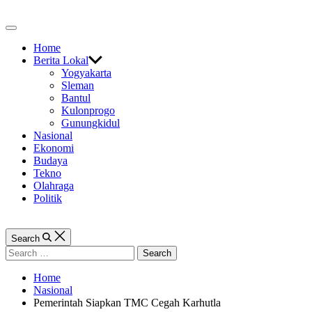
Skip
to
Off
content
Canvas
Home
Berita Lokal
Yogyakarta
Sleman
Bantul
Kulonprogo
Gunungkidul
Nasional
Ekonomi
Budaya
Tekno
Olahraga
Politik
Search
Search
for:
Home
Nasional
Pemerintah Siapkan TMC Cegah Karhutla