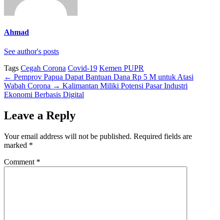
Ahmad
See author's posts
Tags
Cegah Corona
Covid-19
Kemen PUPR
←
Pemprov Papua Dapat Bantuan Dana Rp 5 M untuk Atasi
Wabah Corona
→
Kalimantan Miliki Potensi Pasar Industri
Ekonomi Berbasis Digital
Leave a Reply
Your email address will not be published.
Required fields are
marked
*
Comment
*