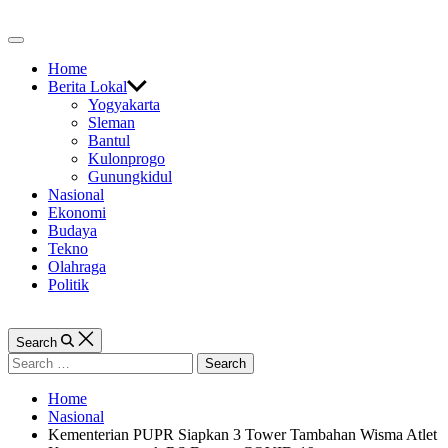
Skip
to
Off
content
Canvas
Home
Berita Lokal
Yogyakarta
Sleman
Bantul
Kulonprogo
Gunungkidul
Nasional
Ekonomi
Budaya
Tekno
Olahraga
Politik
Search
Search
for:
Home
Nasional
Kementerian PUPR Siapkan 3 Tower Tambahan Wisma Atlet