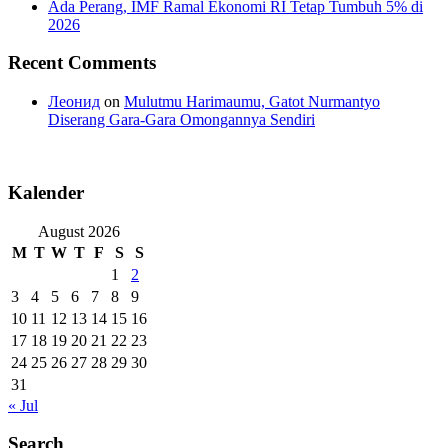
Ada Perang, IMF Ramal Ekonomi RI Tetap Tumbuh 5% di
2026
Recent Comments
Леонид
on
Mulutmu Harimaumu, Gatot Nurmantyo
Diserang Gara-Gara Omongannya Sendiri
Kalender
August 2026
M
T
W
T
F
S
S
1
2
3
4
5
6
7
8
9
10
11
12
13
14
15
16
17
18
19
20
21
22
23
24
25
26
27
28
29
30
31
« Jul
Search