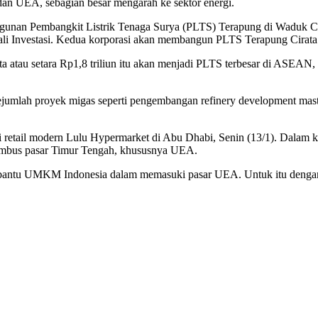
 dan UEA, sebagian besar mengarah ke sektor energi.
angunan Pembangkit Listrik Tenaga Surya (PLTS) Terapung di Waduk Cir
ali Investasi. Kedua korporasi akan membangun PLTS Terapung Cirat
a atau setara Rp1,8 triliun itu akan menjadi PLTS terbesar di ASEAN
sejumlah proyek migas seperti pengembangan refinery development m
 retail modern Lulu Hypermarket di Abu Dhabi, Senin (13/1). Dalam 
mbus pasar Timur Tengah, khususnya UEA.
bantu UMKM Indonesia dalam memasuki pasar UEA. Untuk itu dengan f