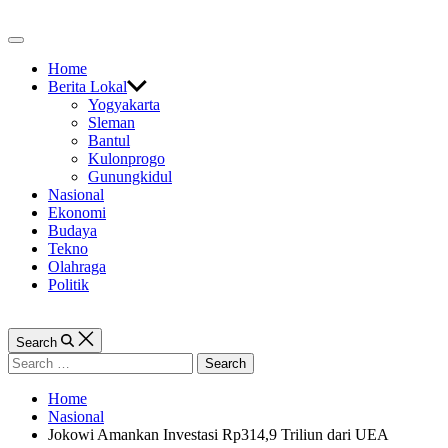
Skip
to
Off
content
Canvas
Home
Berita Lokal
Yogyakarta
Sleman
Bantul
Kulonprogo
Gunungkidul
Nasional
Ekonomi
Budaya
Tekno
Olahraga
Politik
Search
Search
for:
Home
Nasional
Jokowi Amankan Investasi Rp314,9 Triliun dari UEA