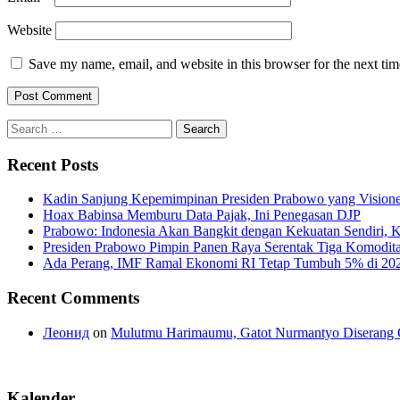
Website
Save my name, email, and website in this browser for the next ti
Search
for:
Recent Posts
Kadin Sanjung Kepemimpinan Presiden Prabowo yang Visioner
Hoax Babinsa Memburu Data Pajak, Ini Penegasan DJP
Prabowo: Indonesia Akan Bangkit dengan Kekuatan Sendiri, 
Presiden Prabowo Pimpin Panen Raya Serentak Tiga Komodita
Ada Perang, IMF Ramal Ekonomi RI Tetap Tumbuh 5% di 20
Recent Comments
Леонид
on
Mulutmu Harimaumu, Gatot Nurmantyo Diserang 
Kalender