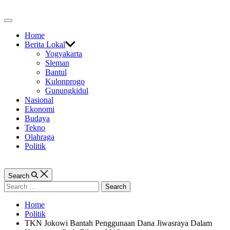
Skip
to
Off
content
Canvas
Home
Berita Lokal
Yogyakarta
Sleman
Bantul
Kulonprogo
Gunungkidul
Nasional
Ekonomi
Budaya
Tekno
Olahraga
Politik
Search
Search
for:
Home
Politik
TKN Jokowi Bantah Penggunaan Dana Jiwasraya Dalam