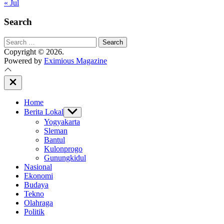
« Jul
Search
Search
for:
Copyright © 2026.
Powered by
Eximious Magazine
Close
Off
Canvas
Home
Berita Lokal
Show
sub
Yogyakarta
menu
Sleman
Bantul
Kulonprogo
Gunungkidul
Nasional
Ekonomi
Budaya
Tekno
Olahraga
Politik