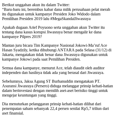
Berikut unggahan akun itu dalam Twitter:
“Baru-baru ini, berembus kabar dana milik perusahaan pelat merah
itu digunakan untuk kampanye Presiden Joko Widodo dalam
Pemilihan Presiden 2019 lalu #MegaSkandalJiwasraya
Apakah dugaan Arief Poyuono serta unggahan akun Twitter itu
tentang dana kasus korupsi Jiwasraya benar mengalir ke dana
kampanye Pilpres 2019?
Mantan juru bicara Tim Kampanye Nasional Jokowi-Ma’ruf Ace
Hasan Syadzily, ketika dihubungi ANTARA pada Selasa (31/12) di
Jakarta, mengatakan tidak benar dana Jiwasraya digunakan untuk
kampanye Jokowi pada saat Pemilihan Presiden.
Semua dana kampanye, menurut Ace, telah diaudit oleh auditor
independen dan hasilnya tidak ada yang berasal dari Jiwasraya.
Sebelumnya, Jaksa Agung ST Burhanuddin mengatakan PT.
Asuransi Jiwasraya (Persero) diduga melanggar prinsip kehati-hatian
dalam berinvestasi dengan memilih aset-aset berisiko tinggi untuk
mengejar keuntungan yang tinggi.
Dia menuturkan pelanggaran prinsip kehati-hatian dilihat dari
penempatan saham sebanyak 22,4 persen senilai Rp5,7 triliun dari
aset finansial.