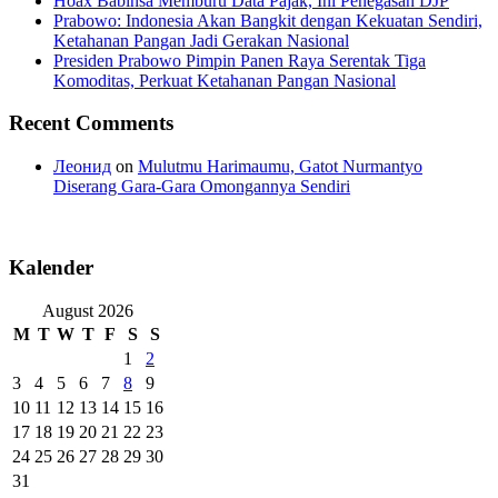
Hoax Babinsa Memburu Data Pajak, Ini Penegasan DJP
Prabowo: Indonesia Akan Bangkit dengan Kekuatan Sendiri,
Ketahanan Pangan Jadi Gerakan Nasional
Presiden Prabowo Pimpin Panen Raya Serentak Tiga
Komoditas, Perkuat Ketahanan Pangan Nasional
Recent Comments
Леонид
on
Mulutmu Harimaumu, Gatot Nurmantyo
Diserang Gara-Gara Omongannya Sendiri
Kalender
August 2026
M
T
W
T
F
S
S
1
2
3
4
5
6
7
8
9
10
11
12
13
14
15
16
17
18
19
20
21
22
23
24
25
26
27
28
29
30
31