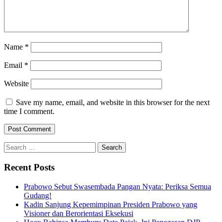
Name
*
Email
*
Website
Save my name, email, and website in this browser for the next
time I comment.
Search
for:
Recent Posts
Prabowo Sebut Swasembada Pangan Nyata: Periksa Semua
Gudang!
Kadin Sanjung Kepemimpinan Presiden Prabowo yang
Visioner dan Berorientasi Eksekusi