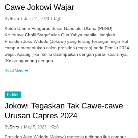
Cawe Jokowi Wajar
By
Shiro
June 11, 2023
0
Ketua Umum Pengurus Besar Nahdlatul Ulama (PBNU),
KH Yahya Cholil Staquf alias Gus Yahya menilai, langkah
Presiden Joko Widodo (Jokowi) yang terang-terangan ingin ikut
campur menentukan calon presiden (capres) pada Pemilu 2024
wajar. Apalagi jika hal itu disampaikan dengan partai koalisinya.
“Kalau ngomong dengan…
Read More
Politik
Jokowi Tegaskan Tak Cawe-cawe
Urusan Capres 2024
By
Shiro
May 5, 2023
0
Presiden Joko Widodo (Jokowi) menepis tudingan ikut campur