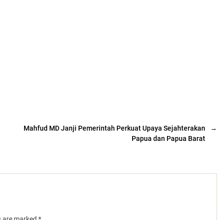
Mahfud MD Janji Pemerintah Perkuat Upaya Sejahterakan
→
Papua dan Papua Barat
ds are marked
*