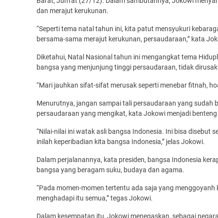
Barat, Jum’at (27/12). Dalam sambutannya, Jokowi meny
dan merajut kerukunan.
“Seperti tema natal tahun ini, kita patut mensyukuri kebar
bersama-sama merajut kerukunan, persaudaraan,” kata Joko
Diketahui, Natal Nasional tahun ini mengangkat tema Hidu
bangsa yang menjunjung tinggi persaudaraan, tidak dirusak
“Mari jauhkan sifat-sifat merusak seperti menebar fitnah, hoa
Menurutnya, jangan sampai tali persaudaraan yang sudah berj
persaudaraan yang mengikat, kata Jokowi menjadi benteng
“Nilai-nilai ini watak asli bangsa Indonesia. Ini bisa disebu
inilah keperibadian kita bangsa Indonesia,” jelas Jokowi.
Dalam perjalanannya, kata presiden, bangsa Indonesia kera
bangsa yang beragam suku, budaya dan agama.
“Pada momen-momen tertentu ada saja yang menggoyanh ke
menghadapi itu semua,” tegas Jokowi.
Dalam kesempatan itu, Jokowi menegaskan, sebagai negara