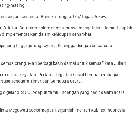
asing-masing.
aan dengan semangat Bhineka Tunggal Ika,” tegas Jokowi.
 2018 Juliari Batubara dalam sambutannya mengatakan, tema Hiduplah
 diimplementasikan dalam kehidupan sehari-hari.
junjung tinggi gotong royong. Sehingga dengan bersahabat
semua orang. Mari berbagi kasih damai untuk semua,” kata Juliari.
ikemas dua kegiatan. Pertama kegiatan sosial berupa pembagian
 Nusa Tenggara Timur dan Sumatera Utara.
ng digelar di SICC. Adapun tamu undangan yang hadir dalam acara
e lima Megawati Soekarnoputri, sejumlah menteri Kabinet Indonesia