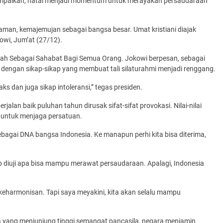
ampaikan, natal menjadi momentum untuk merayakan persaudaraan
agaman, kemajemujan sebagai bangsa besar. Umat kristiani diajak
wi, Jum’at (27/12).
plah Sebagai Sahabat Bagi Semua Orang. Jokowi berpesan, sebagai
 dengan sikap-sikap yang membuat tali silaturahmi menjadi renggang.
ks dan juga sikap intoleransi,” tegas presiden.
alan baik puluhan tahun dirusak sifat-sifat provokasi. Nilai-nilai
 untuk menjaga persatuan.
t sebagai DNA bangsa Indonesia. Ke manapun perhi kita bisa diterima,
p diuji apa bisa mampu merawat persaudaraan. Apalagi, Indonesia
harmonisan. Tapi saya meyakini, kita akan selalu mampu
 yang menjunjung tinggi semangat pancasila, negara menjamin