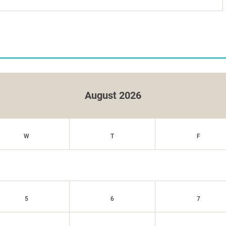
August 2026
W
T
F
5
6
7