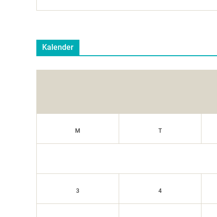
Kalender
M
T
3
4