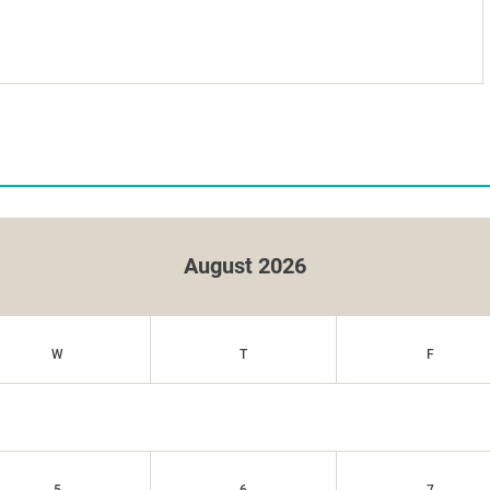
August 2026
W
T
F