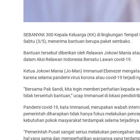
SEBANYAK 300 Kepala Keluarga (KK) di lingkungan Tempat
Sabtu (3/5), menerima bantuan berupa paket sembako.
Bantuan tersebut diberikan oleh Relawan Jokowi Mania at
dalam Aksi Relawan Indonesia Bersatu Lawan covid-19.
Ketua Jokowi Mania (Jo-Man) Immanuel Ebenezer mengatak
karena selama pandemi virus korona atau covid-19 terjadi ny
“Bersama Pak Sandi, kita ingin memberi perhatian kepada w
tidak tersentuh bantuan,” ucap Immanuel di lokasi pendistr
Pandemi covid-19, kata Immanuel, merupakan wabah internas
pemerintah diharapkan tidak hanya fokus melakukan penc
kebutuhan pokok masyarakat terdampak selama terjadinya 
“Pemerintah Pusat sangat serius melakukan pencegahan d
hal yang sama dan memperhatikan warganya yang terdampa