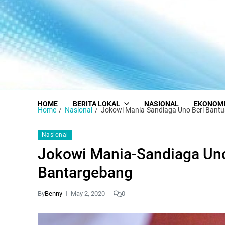
HOME
BERITA LOKAL
NASIONAL
EKONOM
Home
Nasional
Jokowi Mania-Sandiaga Uno Beri Bant
Nasional
Jokowi Mania-Sandiaga Uno
Bantargebang
By
Benny
May 2, 2020
0