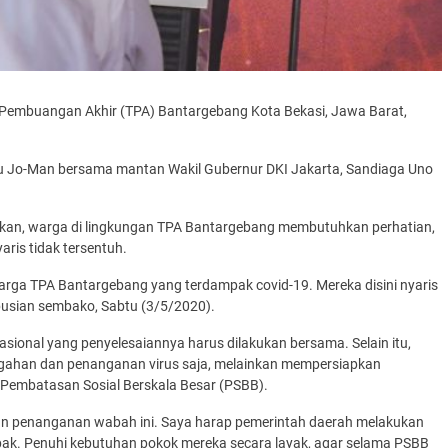
 Pembuangan Akhir (TPA) Bantargebang Kota Bekasi, Jawa Barat,
au Jo-Man bersama mantan Wakil Gubernur DKI Jakarta, Sandiaga Uno
an, warga di lingkungan TPA Bantargebang membutuhkan perhatian,
aris tidak tersentuh.
arga TPA Bantargebang yang terdampak covid-19. Mereka disini nyaris
ibusian sembako, Sabtu (3/5/2020).
ional yang penyelesaiannya harus dilakukan bersama. Selain itu,
egahan dan penanganan virus saja, melainkan mempersiapkan
Pembatasan Sosial Berskala Besar (PSBB).
an penanganan wabah ini. Saya harap pemerintah daerah melakukan
k. Penuhi kebutuhan pokok mereka secara layak, agar selama PSBB