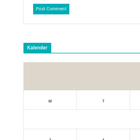
Kalender
M
T