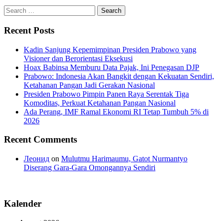
Search
for:
Recent Posts
Kadin Sanjung Kepemimpinan Presiden Prabowo yang
Visioner dan Berorientasi Eksekusi
Hoax Babinsa Memburu Data Pajak, Ini Penegasan DJP
Prabowo: Indonesia Akan Bangkit dengan Kekuatan Sendiri,
Ketahanan Pangan Jadi Gerakan Nasional
Presiden Prabowo Pimpin Panen Raya Serentak Tiga
Komoditas, Perkuat Ketahanan Pangan Nasional
Ada Perang, IMF Ramal Ekonomi RI Tetap Tumbuh 5% di
2026
Recent Comments
Леонид
on
Mulutmu Harimaumu, Gatot Nurmantyo
Diserang Gara-Gara Omongannya Sendiri
Kalender