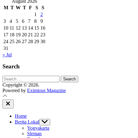
August 2026
M
T
W
T
F
S
S
1
2
3
4
5
6
7
8
9
10
11
12
13
14
15
16
17
18
19
20
21
22
23
24
25
26
27
28
29
30
31
« Jul
Search
Search
for:
Copyright © 2026.
Powered by
Eximious Magazine
Close
Off
Canvas
Home
Berita Lokal
Show
sub
Yogyakarta
menu
Sleman