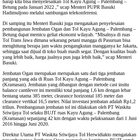
harap kita bisa menyelesaikan Tol Kayu Agung – Palembang –
Betung pada Januari 2022 ,” ucap Menteri PUPR Basuki
Hadimuljono melalui sambungan telekonferensi.
Di samping itu Menteri Basuki juga mengatakan penyelesaian
pembangunan Jembatan Ogan dan Tol Kayu Agung – Palembang –
Betung dapat memicu geliat ekonomi wilayah. “Misalnya di ruas
Tol Trans Jawa dimana sekarang petani mangga di Pasuruan bisa
menghitung berapa jam waktu pengangkutan mangganya ke Jakarta,
sehingga saat dijual di toko buah masih segar. Dengan kualitas buah
yang lebih baik, harga jualnya pun juga lebih baik,” ucap Menteri
Basuki.
Jembatan Ogan merupakan merupakan satu dari tiga jembatan
panjang yang ada di Ruas Tol Kayu Agung – Palembang
(Kramasan). Jembatan yang dibangun dengan metode cast insitu
balance cantilever ini memiliki total panjang 1,6 km dengan lebar
bentang utama 385 meter, clearance horizontal 185 meter dan
clearance vertikal 16,5 meter. Nilai investasi jembatan adalah Rp1,2
triliun. Pembangunan jembatan tol ini dilakukan oleh PT Waskita
Sriwijaya Tol selaku BUJT ruas Kayu Agung – Palembang
(Kramasan) sepanjang 42 km dengan waktu pelaksanaan dari 1 Juni
2016 hingga Juni 2020.
Direktur Utama PT Waskita Sriwijaya Tol Herwidiakto mengatakan