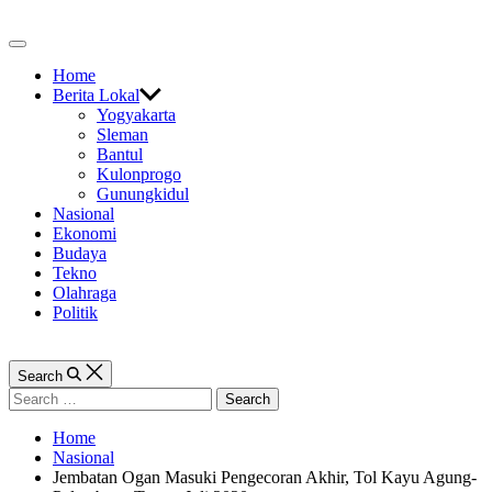
Skip
to
Off
content
Canvas
Home
Berita Lokal
Yogyakarta
Sleman
Bantul
Kulonprogo
Gunungkidul
Nasional
Ekonomi
Budaya
Tekno
Olahraga
Politik
Search
Search
for:
Home
Nasional
Jembatan Ogan Masuki Pengecoran Akhir, Tol Kayu Agung-