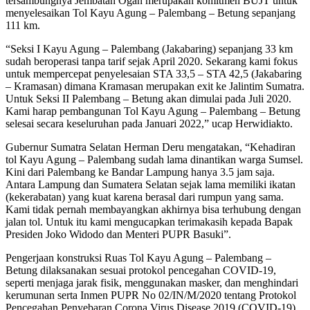
tersambungnya Jembatan Ogan merupakan komitmen BUJT untuk
menyelesaikan Tol Kayu Agung – Palembang – Betung sepanjang
111 km.
“Seksi I Kayu Agung – Palembang (Jakabaring) sepanjang 33 km
sudah beroperasi tanpa tarif sejak April 2020. Sekarang kami fokus
untuk mempercepat penyelesaian STA 33,5 – STA 42,5 (Jakabaring
– Kramasan) dimana Kramasan merupakan exit ke Jalintim Sumatra.
Untuk Seksi II Palembang – Betung akan dimulai pada Juli 2020.
Kami harap pembangunan Tol Kayu Agung – Palembang – Betung
selesai secara keseluruhan pada Januari 2022,” ucap Herwidiakto.
Gubernur Sumatra Selatan Herman Deru mengatakan, “Kehadiran
tol Kayu Agung – Palembang sudah lama dinantikan warga Sumsel.
Kini dari Palembang ke Bandar Lampung hanya 3.5 jam saja.
Antara Lampung dan Sumatera Selatan sejak lama memiliki ikatan
(kekerabatan) yang kuat karena berasal dari rumpun yang sama.
Kami tidak pernah membayangkan akhirnya bisa terhubung dengan
jalan tol. Untuk itu kami mengucapkan terimakasih kepada Bapak
Presiden Joko Widodo dan Menteri PUPR Basuki”.
Pengerjaan konstruksi Ruas Tol Kayu Agung – Palembang –
Betung dilaksanakan sesuai protokol pencegahan COVID-19,
seperti menjaga jarak fisik, menggunakan masker, dan menghindari
kerumunan serta Inmen PUPR No 02/IN/M/2020 tentang Protokol
Pencegahan Penyebaran Corona Virus Disease 2019 (COVID-19)