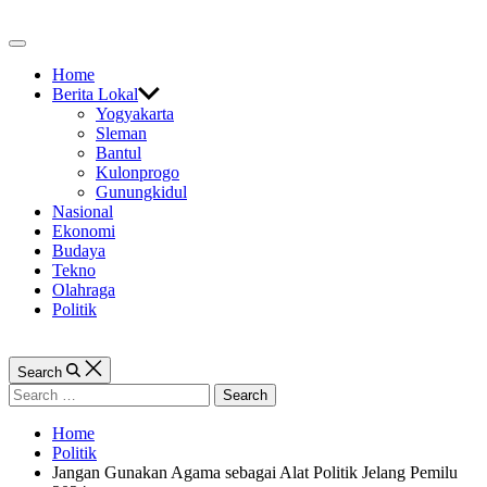
Skip
to
Off
content
Canvas
Home
Berita Lokal
Yogyakarta
Sleman
Bantul
Kulonprogo
Gunungkidul
Nasional
Ekonomi
Budaya
Tekno
Olahraga
Politik
Search
Search
for:
Home
Politik
Jangan Gunakan Agama sebagai Alat Politik Jelang Pemilu