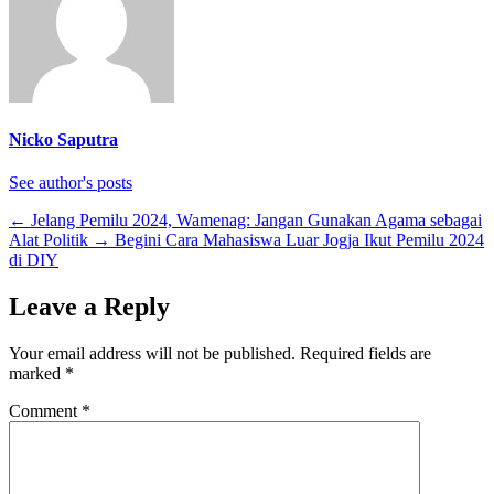
Nicko Saputra
See author's posts
←
Jelang Pemilu 2024, Wamenag: Jangan Gunakan Agama sebagai
Alat Politik
→
Begini Cara Mahasiswa Luar Jogja Ikut Pemilu 2024
di DIY
Leave a Reply
Your email address will not be published.
Required fields are
marked
*
Comment
*