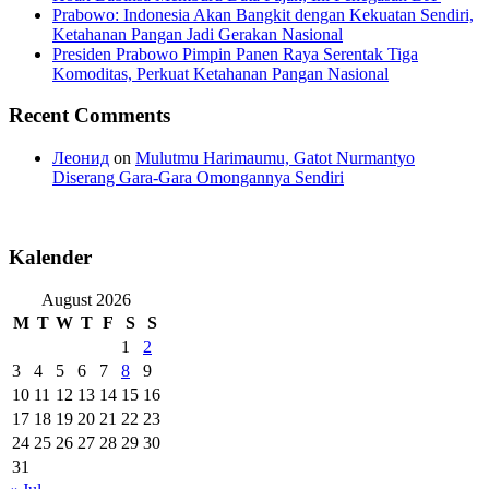
Prabowo: Indonesia Akan Bangkit dengan Kekuatan Sendiri,
Ketahanan Pangan Jadi Gerakan Nasional
Presiden Prabowo Pimpin Panen Raya Serentak Tiga
Komoditas, Perkuat Ketahanan Pangan Nasional
Recent Comments
Леонид
on
Mulutmu Harimaumu, Gatot Nurmantyo
Diserang Gara-Gara Omongannya Sendiri
Kalender
August 2026
M
T
W
T
F
S
S
1
2
3
4
5
6
7
8
9
10
11
12
13
14
15
16
17
18
19
20
21
22
23
24
25
26
27
28
29
30
31