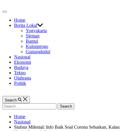
Skip
to
Off
content
Canvas
Home
Berita Lokal
Yogyakarta
Sleman
Bantul
Kulonprogo
Gunungkidul
Nasional
Ekonomi
Budaya
Tekno
Olahraga
Politik
Search
Search
for:
Home
Nasional
Stafsus Milenial: Info Baik Soal Corona Sebarkan, Kalau