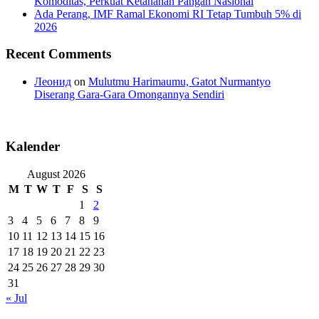
Komoditas, Perkuat Ketahanan Pangan Nasional
Ada Perang, IMF Ramal Ekonomi RI Tetap Tumbuh 5% di
2026
Recent Comments
Леонид
on
Mulutmu Harimaumu, Gatot Nurmantyo
Diserang Gara-Gara Omongannya Sendiri
Kalender
August 2026
M
T
W
T
F
S
S
1
2
3
4
5
6
7
8
9
10
11
12
13
14
15
16
17
18
19
20
21
22
23
24
25
26
27
28
29
30
31
« Jul