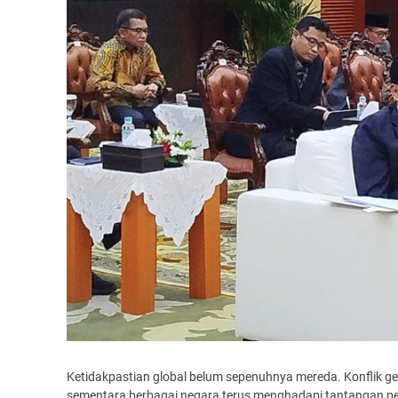
Ketidakpastian global belum sepenuhnya mereda. Konflik g
sementara berbagai negara terus menghadapi tantangan pe