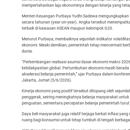
mempertahankan laju ekonominya dengan kinerja yang tetap
Menteri Keuangan Purbaya Yudhi Sadewa mengungkapkan ba
secara tahunan (year-on-year). Angka tersebut menempatk
terbaik di kawasan ASEAN maupun kelompok G20.
Menurut Purbaya, membaiknya sejumlah indikator volatilitas 
ekonomi. Meski demikian, pemerintah tetap mencermati berb
dunia.
“Perkembangan realisasi asumsi dasar ekonomi makro 2026
ketidakpastian global. Pertumbuhan ekonomi masih berada d
akselerasi belanja pemerintah,” ujar Purbaya dalam konfere
Jakarta, Jumat (5/6/2026).
Kinerja ekonomi yang positif tersebut ditopang oleh sejum
penggerak, seiring meningkatnya belanja masyarakat untuk b
penguatan, sementara percepatan belanja pemerintah turut
Daya beli masyarakat juga relatif terjaga berkat inflasi yang
ruang bagi konsumsi untuk tetap tumbuh di tengah berbagai