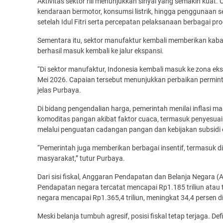
Aktivitas sektor riil menunjukkan sinyal yang semakin kuat
kendaraan bermotor, konsumsi listrik, hingga penggunaan s
setelah Idul Fitri serta percepatan pelaksanaan berbagai pr
Sementara itu, sektor manufaktur kembali memberikan kabar 
berhasil masuk kembali ke jalur ekspansi.
“Di sektor manufaktur, Indonesia kembali masuk ke zona e
Mei 2026. Capaian tersebut menunjukkan perbaikan permint
jelas Purbaya.
Di bidang pengendalian harga, pemerintah menilai inflasi 
komoditas pangan akibat faktor cuaca, termasuk penyesuaia
melalui penguatan cadangan pangan dan kebijakan subsidi 
“Pemerintah juga memberikan berbagai insentif, termasuk di
masyarakat,” tutur Purbaya.
Dari sisi fiskal, Anggaran Pendapatan dan Belanja Negara 
Pendapatan negara tercatat mencapai Rp1.185 triliun atau t
negara mencapai Rp1.365,4 triliun, meningkat 34,4 persen
Meski belanja tumbuh agresif, posisi fiskal tetap terjaga. 