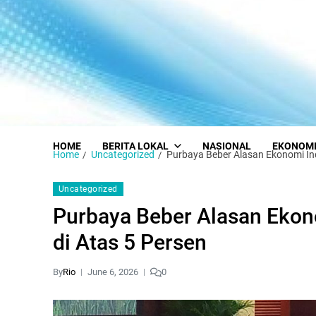
HOME
BERITA LOKAL
NASIONAL
EKONOM
Home
Uncategorized
Purbaya Beber Alasan Ekonomi I
Uncategorized
Purbaya Beber Alasan Eko
di Atas 5 Persen
By
Rio
June 6, 2026
0