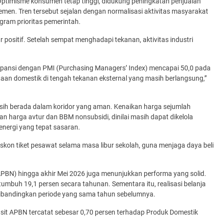
. Optimisme konsumen tetap tinggi, didukung peningkatan penjualan
emen. Tren tersebut sejalan dengan normalisasi aktivitas masyarakat
ogram prioritas pemerintah.
positif. Setelah sempat menghadapi tekanan, aktivitas industri
kspansi dengan PMI (Purchasing Managers’ Index) mencapai 50,0 pada
aan domestik di tengah tekanan eksternal yang masih berlangsung,”
masih berada dalam koridor yang aman. Kenaikan harga sejumlah
n harga avtur dan BBM nonsubsidi, dinilai masih dapat dikelola
energi yang tepat sasaran.
skon tiket pesawat selama masa libur sekolah, guna menjaga daya beli
(APBN) hingga akhir Mei 2026 juga menunjukkan performa yang solid.
umbuh 19,1 persen secara tahunan. Sementara itu, realisasi belanja
 dibandingkan periode yang sama tahun sebelumnya.
Defisit APBN tercatat sebesar 0,70 persen terhadap Produk Domestik