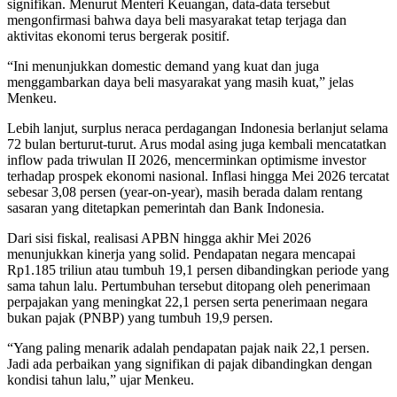
signifikan. Menurut Menteri Keuangan, data-data tersebut
mengonfirmasi bahwa daya beli masyarakat tetap terjaga dan
aktivitas ekonomi terus bergerak positif.
“Ini menunjukkan domestic demand yang kuat dan juga
menggambarkan daya beli masyarakat yang masih kuat,” jelas
Menkeu.
Lebih lanjut, surplus neraca perdagangan Indonesia berlanjut selama
72 bulan berturut-turut. Arus modal asing juga kembali mencatatkan
inflow pada triwulan II 2026, mencerminkan optimisme investor
terhadap prospek ekonomi nasional. Inflasi hingga Mei 2026 tercatat
sebesar 3,08 persen (year-on-year), masih berada dalam rentang
sasaran yang ditetapkan pemerintah dan Bank Indonesia.
Dari sisi fiskal, realisasi APBN hingga akhir Mei 2026
menunjukkan kinerja yang solid. Pendapatan negara mencapai
Rp1.185 triliun atau tumbuh 19,1 persen dibandingkan periode yang
sama tahun lalu. Pertumbuhan tersebut ditopang oleh penerimaan
perpajakan yang meningkat 22,1 persen serta penerimaan negara
bukan pajak (PNBP) yang tumbuh 19,9 persen.
“Yang paling menarik adalah pendapatan pajak naik 22,1 persen.
Jadi ada perbaikan yang signifikan di pajak dibandingkan dengan
kondisi tahun lalu,” ujar Menkeu.