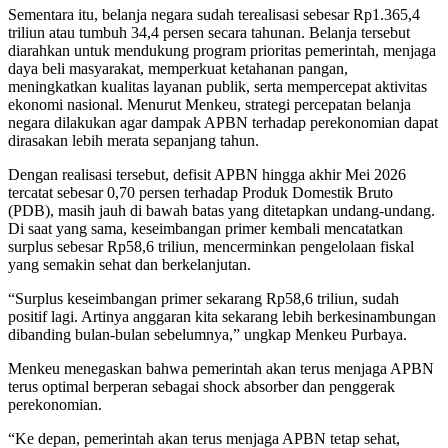
Sementara itu, belanja negara sudah terealisasi sebesar Rp1.365,4
triliun atau tumbuh 34,4 persen secara tahunan. Belanja tersebut
diarahkan untuk mendukung program prioritas pemerintah, menjaga
daya beli masyarakat, memperkuat ketahanan pangan,
meningkatkan kualitas layanan publik, serta mempercepat aktivitas
ekonomi nasional. Menurut Menkeu, strategi percepatan belanja
negara dilakukan agar dampak APBN terhadap perekonomian dapat
dirasakan lebih merata sepanjang tahun.
Dengan realisasi tersebut, defisit APBN hingga akhir Mei 2026
tercatat sebesar 0,70 persen terhadap Produk Domestik Bruto
(PDB), masih jauh di bawah batas yang ditetapkan undang-undang.
Di saat yang sama, keseimbangan primer kembali mencatatkan
surplus sebesar Rp58,6 triliun, mencerminkan pengelolaan fiskal
yang semakin sehat dan berkelanjutan.
“Surplus keseimbangan primer sekarang Rp58,6 triliun, sudah
positif lagi. Artinya anggaran kita sekarang lebih berkesinambungan
dibanding bulan-bulan sebelumnya,” ungkap Menkeu Purbaya.
Menkeu menegaskan bahwa pemerintah akan terus menjaga APBN
terus optimal berperan sebagai shock absorber dan penggerak
perekonomian.
“Ke depan, pemerintah akan terus menjaga APBN tetap sehat,