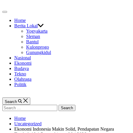
Skip
to
Off
content
Canvas
Home
Berita Lokal
Yogyakarta
Sleman
Bantul
Kulonprogo
Gunungkidul
Nasional
Ekonomi
Budaya
Tekno
Olahraga
Politik
Search
Search
for:
Home
Uncategorized
Ekonomi Indonesia Makin Solid, Pendapatan Negara