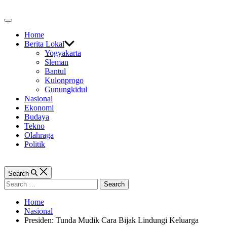
Skip
to
Off
content
Canvas
Home
Berita Lokal
Yogyakarta
Sleman
Bantul
Kulonprogo
Gunungkidul
Nasional
Ekonomi
Budaya
Tekno
Olahraga
Politik
Search
Search
for:
Home
Nasional
Presiden: Tunda Mudik Cara Bijak Lindungi Keluarga