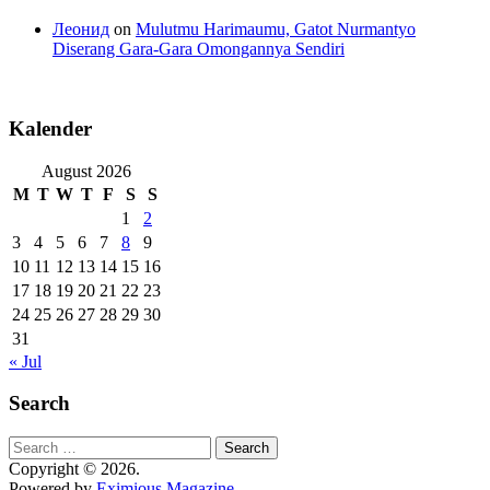
Леонид
on
Mulutmu Harimaumu, Gatot Nurmantyo
Diserang Gara-Gara Omongannya Sendiri
Kalender
August 2026
M
T
W
T
F
S
S
1
2
3
4
5
6
7
8
9
10
11
12
13
14
15
16
17
18
19
20
21
22
23
24
25
26
27
28
29
30
31
« Jul
Search
Search
for:
Copyright © 2026.
Powered by
Eximious Magazine