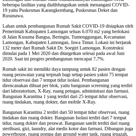
beberapa fasilitas yang dialihfungsikan untuk menangani COVID-
19 yaitu Puskesmas Karangkembang, Puskesmas Deket dan
Rusunawa.
Lahan untuk pembangunan Rumah Sakit COVID-19 disiapkan oleh
Pemerintah Kabupaten Lamongan seluas 6.070 m2 yang berlokasi
di Jalan Kusuma Bangsa, Beringin, Tumenggungan, Kecamatan
Lamongan, Kabupaten Lamongan, Jawa Timur. Lokasi ini berjarak
132 meter dari Rumah Sakit Dr. Soegiri Lamongan. Konstruksi
dimulai pada 1 Mei 2020 dan ditargetkan selesai pada awal Juni
2020. Saat ini progres pembangunan mencapai 7,7%.
Rumah sakit ini memiliki daya tampung untuk 82 pasien dengan
ruang perawatan yang terpisah bagi setiap pasien yakni 75 tempat
tidur observasi dan 7 tempat tidur isolasi. Pembangunan
direncanakan dibuat per blok, yaitu bangunan screening yang terdiri
dari laboratorium, X-Ray, ruang petugas, administrasi dan farmasi.
Bangunan Karantina 1 yang terdiri dari 25 tempat tidur observasi,
ruang tindakan, ruang dokter, dan mobile X-Ray.
Bangunan Karantina 2 terdiri dari 50 tempat tidur observasi, ruang
tindakan dan ruang dokter. Bangunan Isolasi terdiri dari 7 tempat
tidur, ruang dokter dan perawat. Bangunan satelit terdiri dari ruang
sterilisasi, gizi, laundry, alat medis kotor dan farmasi. Dibangun juga
powerhouse, ruang pompa dan ground water tank, ruang jenazah,