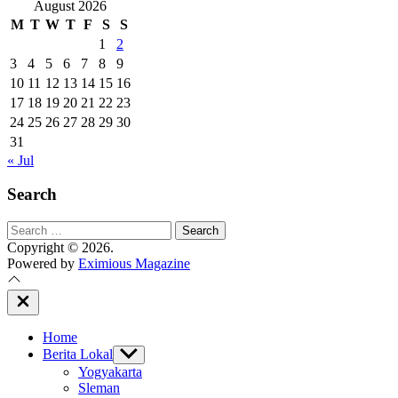
August 2026
M
T
W
T
F
S
S
1
2
3
4
5
6
7
8
9
10
11
12
13
14
15
16
17
18
19
20
21
22
23
24
25
26
27
28
29
30
31
« Jul
Search
Search
for:
Copyright © 2026.
Powered by
Eximious Magazine
Close
Off
Canvas
Home
Berita Lokal
Show
sub
Yogyakarta
menu
Sleman