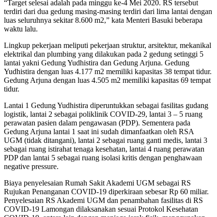
“Target selesai adalah pada minggu ke-4 Mei 2020. RS tersebut
terdiri dari dua gedung masing-masing terdiri dari lima lantai dengan
luas seluruhnya sekitar 8.600 m2,” kata Menteri Basuki beberapa
waktu lalu.
Lingkup pekerjaan meliputi pekerjaan struktur, arsitektur, mekanikal
elektrikal dan plumbing yang dilakukan pada 2 gedung setinggi 5
lantai yakni Gedung Yudhistira dan Gedung Arjuna. Gedung
Yudhistira dengan luas 4.177 m2 memiliki kapasitas 38 tempat tidur.
Gedung Arjuna dengan luas 4.505 m2 memiliki kapasitas 69 tempat
tidur.
Lantai 1 Gedung Yudhistira diperuntukkan sebagai fasilitas gudang
logistik, lantai 2 sebagai poliklinik COVID-29, lantai 3 – 5 ruang
perawatan pasien dalam pengawasan (PDP). Sementera pada
Gedung Arjuna lantai 1 saat ini sudah dimanfaatkan oleh RSA
UGM (tidak ditangani), lantai 2 sebagai ruang ganti medis, lantai 3
sebagai ruang istirahat tenaga kesehatan, lantai 4 ruang perawatan
PDP dan lantai 5 sebagai ruang isolasi kritis dengan penghawaan
negative pressure.
Biaya penyelesaian Rumah Sakit Akademi UGM sebagai RS
Rujukan Penanganan COVID-19 diperkiraan sebesar Rp 60 miliar.
Penyelesaian RS Akademi UGM dan penambahan fasilitas di RS
COVID-19 Lamongan dilaksanakan sesuai Protokol Kesehatan