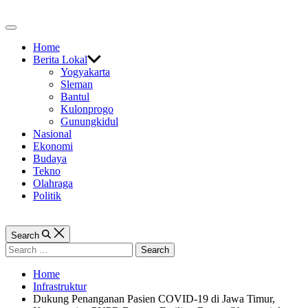
Skip
to
Off
content
Canvas
Home
Berita Lokal
Yogyakarta
Sleman
Bantul
Kulonprogo
Gunungkidul
Nasional
Ekonomi
Budaya
Tekno
Olahraga
Politik
Search
Search
for:
Home
Infrastruktur
Dukung Penanganan Pasien COVID-19 di Jawa Timur,