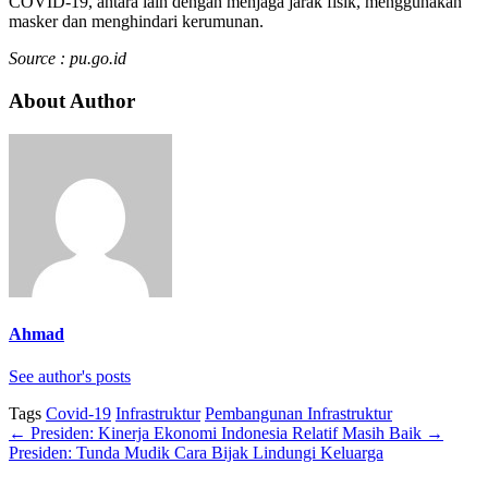
COVID-19, antara lain dengan menjaga jarak fisik, menggunakan
masker dan menghindari kerumunan.
Source : pu.go.id
About Author
Ahmad
See author's posts
Tags
Covid-19
Infrastruktur
Pembangunan Infrastruktur
←
Presiden: Kinerja Ekonomi Indonesia Relatif Masih Baik
→
Presiden: Tunda Mudik Cara Bijak Lindungi Keluarga