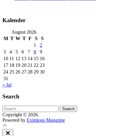
Kalender
August 2026
M
T
W
T
F
S
S
1
2
3
4
5
6
7
8
9
10
11
12
13
14
15
16
17
18
19
20
21
22
23
24
25
26
27
28
29
30
31
« Jul
Search
Search
for:
Copyright © 2026.
Powered by
Eximious Magazine
Close