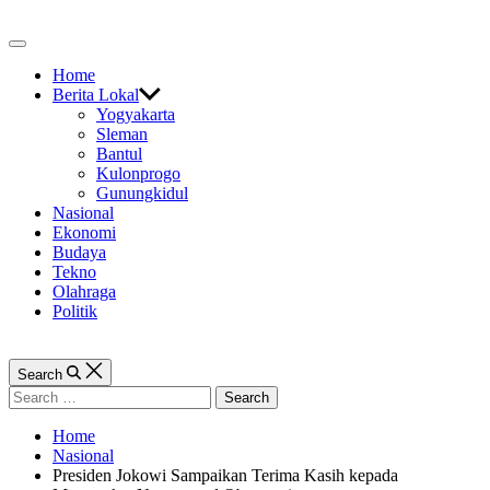
Skip
to
Off
content
Canvas
Home
Berita Lokal
Yogyakarta
Sleman
Bantul
Kulonprogo
Gunungkidul
Nasional
Ekonomi
Budaya
Tekno
Olahraga
Politik
Search
Search
for:
Home
Nasional
Presiden Jokowi Sampaikan Terima Kasih kepada