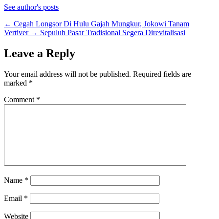
See author's posts
←
Cegah Longsor Di Hulu Gajah Mungkur, Jokowi Tanam
Vertiver
→
Sepuluh Pasar Tradisional Segera Direvitalisasi
Leave a Reply
Your email address will not be published.
Required fields are
marked
*
Comment
*
Name
*
Email
*
Website