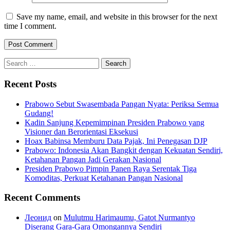
Save my name, email, and website in this browser for the next
time I comment.
Search
for:
Recent Posts
Prabowo Sebut Swasembada Pangan Nyata: Periksa Semua
Gudang!
Kadin Sanjung Kepemimpinan Presiden Prabowo yang
Visioner dan Berorientasi Eksekusi
Hoax Babinsa Memburu Data Pajak, Ini Penegasan DJP
Prabowo: Indonesia Akan Bangkit dengan Kekuatan Sendiri,
Ketahanan Pangan Jadi Gerakan Nasional
Presiden Prabowo Pimpin Panen Raya Serentak Tiga
Komoditas, Perkuat Ketahanan Pangan Nasional
Recent Comments
Леонид
on
Mulutmu Harimaumu, Gatot Nurmantyo
Diserang Gara-Gara Omongannya Sendiri