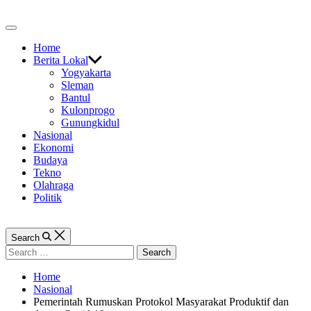
Skip
to
Off
content
Canvas
Home
Berita Lokal
Yogyakarta
Sleman
Bantul
Kulonprogo
Gunungkidul
Nasional
Ekonomi
Budaya
Tekno
Olahraga
Politik
Search
Search
for:
Home
Nasional
Pemerintah Rumuskan Protokol Masyarakat Produktif dan