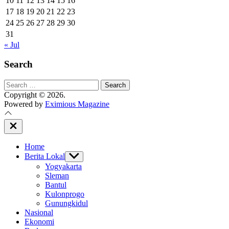
10
11
12
13
14
15
16
17
18
19
20
21
22
23
24
25
26
27
28
29
30
31
« Jul
Search
Search
for:
Copyright © 2026.
Powered by
Eximious Magazine
Close
Off
Canvas
Home
Berita Lokal
Show
sub
Yogyakarta
menu
Sleman
Bantul
Kulonprogo
Gunungkidul
Nasional
Ekonomi