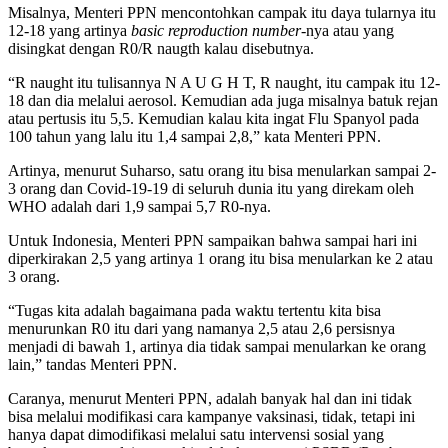
Misalnya, Menteri PPN mencontohkan campak itu daya tularnya itu
12-18 yang artinya
basic reproduction number
-nya atau yang
disingkat dengan R0/R naugth kalau disebutnya.
“R naught itu tulisannya N A U G H T, R naught, itu campak itu 12-
18 dan dia melalui aerosol. Kemudian ada juga misalnya batuk rejan
atau pertusis itu 5,5. Kemudian kalau kita ingat Flu Spanyol pada
100 tahun yang lalu itu 1,4 sampai 2,8,” kata Menteri PPN.
Artinya, menurut Suharso, satu orang itu bisa menularkan sampai 2-
3 orang dan Covid-19-19 di seluruh dunia itu yang direkam oleh
WHO adalah dari 1,9 sampai 5,7 R0-nya.
Untuk Indonesia, Menteri PPN sampaikan bahwa sampai hari ini
diperkirakan 2,5 yang artinya 1 orang itu bisa menularkan ke 2 atau
3 orang.
“Tugas kita adalah bagaimana pada waktu tertentu kita bisa
menurunkan R0 itu dari yang namanya 2,5 atau 2,6 persisnya
menjadi di bawah 1, artinya dia tidak sampai menularkan ke orang
lain,” tandas Menteri PPN.
Caranya, menurut Menteri PPN, adalah banyak hal dan ini tidak
bisa melalui modifikasi cara kampanye vaksinasi, tidak, tetapi ini
hanya dapat dimodifikasi melalui satu intervensi sosial yang