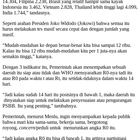
14.304, Filipina 2.238, Brasil yang relatif hampir sama kayak
Indonesia itu 3.462, Vietnam 2.828, Thailand lebih tinggi lagi 4.099,
India 1.744,” tandasnya.
Seperti arahan Presiden Joko Widodo (Jokowi) bahwa semua itu
harus melakukan tes masif secara cepat dan dengan jumlah yang
masif.
“Mudah-mudahan ke depan benar-benar kita bisa sampai 12 ribu.
Kalau itu bisa 12 ribu mudah-mudahan kita per 1 juta-nya akan
semakin tinggi,” katanya.
Dengan 3 indikator itu, Pemerintah akan menempatkan sebuah
daerah itu siap atau tidak dan WHO mensyaratkan R0-nya tadi itu
atau R0 pada waktu t atau Rt, itu setidak-tidaknya dalam waktu 14
hari.
“Jadi kalau sudah 14 hari itu posisinya di bawah 1, maka daerah itu
dinyatakan siap untuk melakukan penyesuaian atau pengurangan
PSBB. Itu yang penting,” tambahnya.
Pemerintah, menurut Menlu, ingin menyampaikan kepada publik
bahwa mari kita sama-sama, bekerja sama, bergotong
royong,
concern
/peduli untuk menurunkan angka R0 itu.
“Jadi kalau angka R0 itu bisa di bawah 1, itu artinya partisipasi