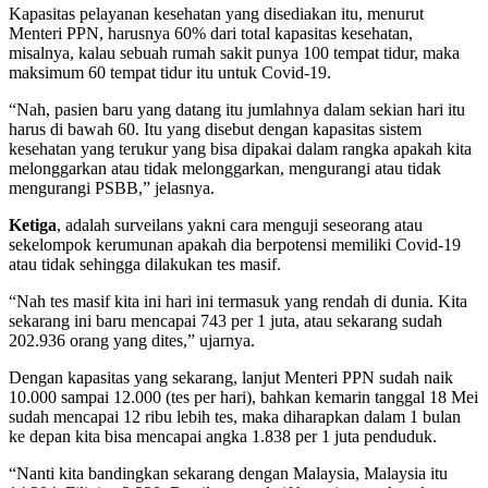
Kapasitas pelayanan kesehatan yang disediakan itu, menurut
Menteri PPN, harusnya 60% dari total kapasitas kesehatan,
misalnya, kalau sebuah rumah sakit punya 100 tempat tidur, maka
maksimum 60 tempat tidur itu untuk Covid-19.
“Nah, pasien baru yang datang itu jumlahnya dalam sekian hari itu
harus di bawah 60. Itu yang disebut dengan kapasitas sistem
kesehatan yang terukur yang bisa dipakai dalam rangka apakah kita
melonggarkan atau tidak melonggarkan, mengurangi atau tidak
mengurangi PSBB,” jelasnya.
Ketiga
, adalah surveilans yakni cara menguji seseorang atau
sekelompok kerumunan apakah dia berpotensi memiliki Covid-19
atau tidak sehingga dilakukan tes masif.
“Nah tes masif kita ini hari ini termasuk yang rendah di dunia. Kita
sekarang ini baru mencapai 743 per 1 juta, atau sekarang sudah
202.936 orang yang dites,” ujarnya.
Dengan kapasitas yang sekarang, lanjut Menteri PPN sudah naik
10.000 sampai 12.000 (tes per hari), bahkan kemarin tanggal 18 Mei
sudah mencapai 12 ribu lebih tes, maka diharapkan dalam 1 bulan
ke depan kita bisa mencapai angka 1.838 per 1 juta penduduk.
“Nanti kita bandingkan sekarang dengan Malaysia, Malaysia itu