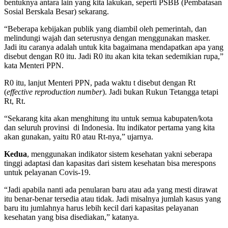
bentuknya antara lain yang kita lakukan, seperti PSBB (Pembatasan
Sosial Berskala Besar) sekarang.
“Beberapa kebijakan publik yang diambil oleh pemerintah, dan
melindungi wajah dan seterusnya dengan menggunakan masker.
Jadi itu caranya adalah untuk kita bagaimana mendapatkan apa yang
disebut dengan R0 itu. Jadi R0 itu akan kita tekan sedemikian rupa,”
kata Menteri PPN.
R0 itu, lanjut Menteri PPN, pada waktu t disebut dengan Rt
(
effective reproduction number
). Jadi bukan Rukun Tetangga tetapi
Rt, Rt.
“Sekarang kita akan menghitung itu untuk semua kabupaten/kota
dan seluruh provinsi di Indonesia. Itu indikator pertama yang kita
akan gunakan, yaitu R0 atau Rt-nya,” ujarnya.
Kedua
, menggunakan indikator sistem kesehatan yakni seberapa
tinggi adaptasi dan kapasitas dari sistem kesehatan bisa merespons
untuk pelayanan Covis-19.
“Jadi apabila nanti ada penularan baru atau ada yang mesti dirawat
itu benar-benar tersedia atau tidak. Jadi misalnya jumlah kasus yang
baru itu jumlahnya harus lebih kecil dari kapasitas pelayanan
kesehatan yang bisa disediakan,” katanya.