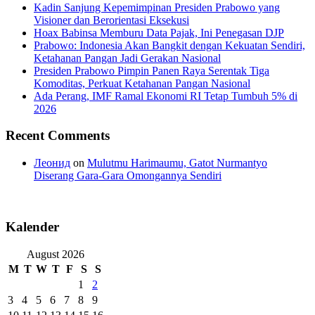
Kadin Sanjung Kepemimpinan Presiden Prabowo yang
Visioner dan Berorientasi Eksekusi
Hoax Babinsa Memburu Data Pajak, Ini Penegasan DJP
Prabowo: Indonesia Akan Bangkit dengan Kekuatan Sendiri,
Ketahanan Pangan Jadi Gerakan Nasional
Presiden Prabowo Pimpin Panen Raya Serentak Tiga
Komoditas, Perkuat Ketahanan Pangan Nasional
Ada Perang, IMF Ramal Ekonomi RI Tetap Tumbuh 5% di
2026
Recent Comments
Леонид
on
Mulutmu Harimaumu, Gatot Nurmantyo
Diserang Gara-Gara Omongannya Sendiri
Kalender
August 2026
M
T
W
T
F
S
S
1
2
3
4
5
6
7
8
9