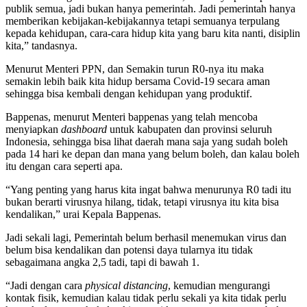
publik semua, jadi bukan hanya pemerintah. Jadi pemerintah hanya
memberikan kebijakan-kebijakannya tetapi semuanya terpulang
kepada kehidupan, cara-cara hidup kita yang baru kita nanti, disiplin
kita,” tandasnya.
Menurut Menteri PPN, dan Semakin turun R0-nya itu maka
semakin lebih baik kita hidup bersama Covid-19 secara aman
sehingga bisa kembali dengan kehidupan yang produktif.
Bappenas, menurut Menteri bappenas yang telah mencoba
menyiapkan
dashboard
untuk kabupaten dan provinsi seluruh
Indonesia, sehingga bisa lihat daerah mana saja yang sudah boleh
pada 14 hari ke depan dan mana yang belum boleh, dan kalau boleh
itu dengan cara seperti apa.
“Yang penting yang harus kita ingat bahwa menurunya R0 tadi itu
bukan berarti virusnya hilang, tidak, tetapi virusnya itu kita bisa
kendalikan,” urai Kepala Bappenas.
Jadi sekali lagi, Pemerintah belum berhasil menemukan virus dan
belum bisa kendalikan dan potensi daya tularnya itu tidak
sebagaimana angka 2,5 tadi, tapi di bawah 1.
“Jadi dengan cara
physical distancing
, kemudian mengurangi
kontak fisik, kemudian kalau tidak perlu sekali ya kita tidak perlu