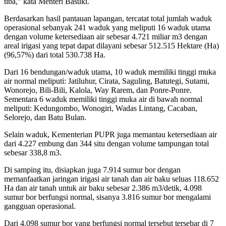
tiba,” kata Menteri Basuki.
Berdasarkan hasil pantauan lapangan, tercatat total jumlah waduk
operasional sebanyak 241 waduk yang meliputi 16 waduk utama
dengan volume ketersediaan air sebesar 4.721 miliar m3 dengan
areal irigasi yang tepat dapat dilayani sebesar 512.515 Hektare (Ha)
(96,57%) dari total 530.738 Ha.
Dari 16 bendungan/waduk utama, 10 waduk memiliki tinggi muka
air normal meliputi: Jatiluhur, Cirata, Saguling, Batutegi, Sutami,
Wonorejo, Bili-Bili, Kalola, Way Rarem, dan Ponre-Ponre.
Sementara 6 waduk memiliki tinggi muka air di bawah normal
meliputi: Kedungombo, Wonogiri, Wadas Lintang, Cacaban,
Selorejo, dan Batu Bulan.
Selain waduk, Kementerian PUPR juga memantau ketersediaan air
dari 4.227 embung dan 344 situ dengan volume tampungan total
sebesar 338,8 m3.
Di samping itu, disiapkan juga 7.914 sumur bor dengan
memanfaatkan jaringan irigasi air tanah dan air baku seluas 118.652
Ha dan air tanah untuk air baku sebesar 2.386 m3/detik, 4.098
sumur bor berfungsi normal, sisanya 3.816 sumur bor mengalami
gangguan operasional.
Dari 4.098 sumur bor yang berfungsi normal tersebut tersebar di 7