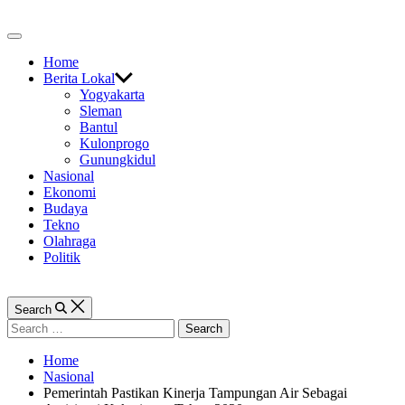
Skip
to
Off
content
Canvas
Home
Berita Lokal
Yogyakarta
Sleman
Bantul
Kulonprogo
Gunungkidul
Nasional
Ekonomi
Budaya
Tekno
Olahraga
Politik
Search
Search
for:
Home
Nasional
Pemerintah Pastikan Kinerja Tampungan Air Sebagai