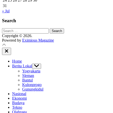
24
25
26
27
28
29
30
31
« Jul
Search
Search
for:
Copyright © 2026.
Powered by
Eximious Magazine
Close
Off
Canvas
Home
Berita Lokal
Show
sub
Yogyakarta
menu
Sleman
Bantul
Kulonprogo
Gunungkidul
Nasional
Ekonomi
Budaya
Tekno
Olahraga