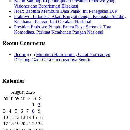
Kadin Sanjung Kepemimpinan Presiden Prabowo yang
Visioner dan Berorientasi Eksekusi
Hoax Babinsa Memburu Data Pajak, Ini Penegasan DJP
Prabowo: Indonesia Akan Bangkit dengan Kekuatan Sendiri,
Ketahanan Pangan Jadi Gerakan Nasional
Presiden Prabowo Pimpin Panen Raya Serentak Tiga
Komoditas, Perkuat Ketahanan Pangan Nasional
Recent Comments
Леонид
on
Mulutmu Harimaumu, Gatot Nurmantyo
Diserang Gara-Gara Omongannya Sendiri
Kalender
August 2026
M
T
W
T
F
S
S
1
2
3
4
5
6
7
8
9
10
11
12
13
14
15
16
17
18
19
20
21
22
23