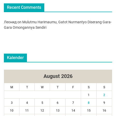
Recent Comments
Леонид
on
Mulutmu Harimaumu, Gatot Nurmantyo Diserang Gara-
Gara Omongannya Sendiri
Kalender
August 2026
M
T
W
T
F
S
S
1
2
3
4
5
6
7
8
9
10
11
12
13
14
15
16