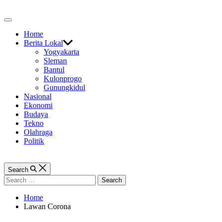
Skip
to
Off
content
Canvas
Home
Berita Lokal
Yogyakarta
Sleman
Bantul
Kulonprogo
Gunungkidul
Nasional
Ekonomi
Budaya
Tekno
Olahraga
Politik
Search
Search
for:
Home
Lawan Corona