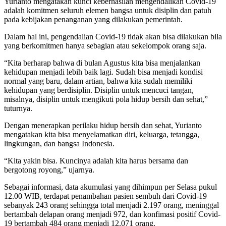
Yurianto mengatakan kunci keberhasilan mengendalikan Covid-19
adalah komitmen seluruh elemen bangsa untuk disiplin dan patuh
pada kebijakan penanganan yang dilakukan pemerintah.
Dalam hal ini, pengendalian Covid-19 tidak akan bisa dilakukan bila
yang berkomitmen hanya sebagian atau sekelompok orang saja.
“Kita berharap bahwa di bulan Agustus kita bisa menjalankan
kehidupan menjadi lebih baik lagi. Sudah bisa menjadi kondisi
normal yang baru, dalam artian, bahwa kita sudah memiliki
kehidupan yang berdisiplin. Disiplin untuk mencuci tangan,
misalnya, disiplin untuk mengikuti pola hidup bersih dan sehat,”
tuturnya.
Dengan menerapkan perilaku hidup bersih dan sehat, Yurianto
mengatakan kita bisa menyelamatkan diri, keluarga, tetangga,
lingkungan, dan bangsa Indonesia.
“Kita yakin bisa. Kuncinya adalah kita harus bersama dan
bergotong royong,” ujarnya.
Sebagai informasi, data akumulasi yang dihimpun per Selasa pukul
12.00 WIB, terdapat penambahan pasien sembuh dari Covid-19
sebanyak 243 orang sehingga total menjadi 2.197 orang, meninggal
bertambah delapan orang menjadi 972, dan konfimasi positif Covid-
19 bertambah 484 orang menjadi 12.071 orang.