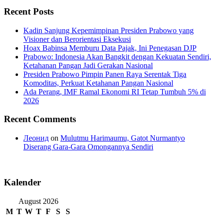
Recent Posts
Kadin Sanjung Kepemimpinan Presiden Prabowo yang
Visioner dan Berorientasi Eksekusi
Hoax Babinsa Memburu Data Pajak, Ini Penegasan DJP
Prabowo: Indonesia Akan Bangkit dengan Kekuatan Sendiri,
Ketahanan Pangan Jadi Gerakan Nasional
Presiden Prabowo Pimpin Panen Raya Serentak Tiga
Komoditas, Perkuat Ketahanan Pangan Nasional
Ada Perang, IMF Ramal Ekonomi RI Tetap Tumbuh 5% di
2026
Recent Comments
Леонид
on
Mulutmu Harimaumu, Gatot Nurmantyo
Diserang Gara-Gara Omongannya Sendiri
Kalender
August 2026
M
T
W
T
F
S
S