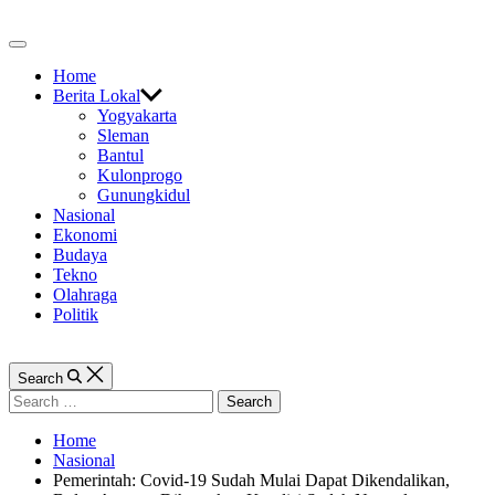
Skip
to
Off
content
Canvas
Home
Berita Lokal
Yogyakarta
Sleman
Bantul
Kulonprogo
Gunungkidul
Nasional
Ekonomi
Budaya
Tekno
Olahraga
Politik
Search
Search
for:
Home
Nasional
Pemerintah: Covid-19 Sudah Mulai Dapat Dikendalikan,