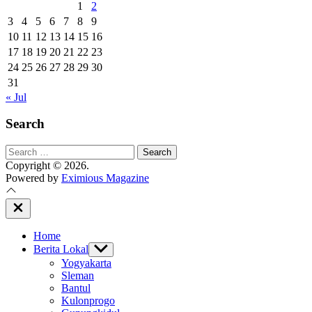
1
2
3
4
5
6
7
8
9
10
11
12
13
14
15
16
17
18
19
20
21
22
23
24
25
26
27
28
29
30
31
« Jul
Search
Search
for:
Copyright © 2026.
Powered by
Eximious Magazine
Close
Off
Canvas
Home
Berita Lokal
Show
sub
Yogyakarta
menu
Sleman
Bantul
Kulonprogo