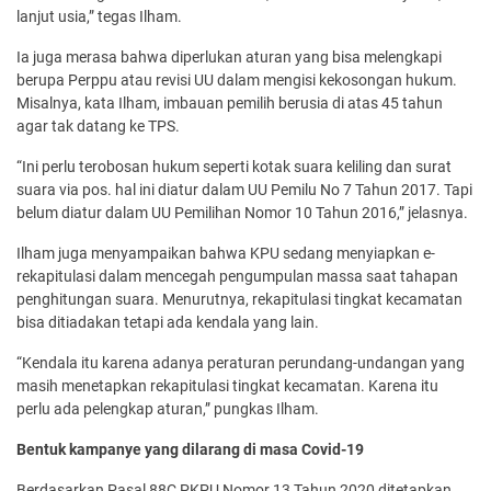
lanjut usia,” tegas Ilham.
Ia juga merasa bahwa diperlukan aturan yang bisa melengkapi
berupa Perppu atau revisi UU dalam mengisi kekosongan hukum.
Misalnya, kata Ilham, imbauan pemilih berusia di atas 45 tahun
agar tak datang ke TPS.
“Ini perlu terobosan hukum seperti kotak suara keliling dan surat
suara via pos. hal ini diatur dalam UU Pemilu No 7 Tahun 2017. Tapi
belum diatur dalam UU Pemilihan Nomor 10 Tahun 2016,” jelasnya.
Ilham juga menyampaikan bahwa KPU sedang menyiapkan e-
rekapitulasi dalam mencegah pengumpulan massa saat tahapan
penghitungan suara. Menurutnya, rekapitulasi tingkat kecamatan
bisa ditiadakan tetapi ada kendala yang lain.
“Kendala itu karena adanya peraturan perundang-undangan yang
masih menetapkan rekapitulasi tingkat kecamatan. Karena itu
perlu ada pelengkap aturan,” pungkas Ilham.
Bentuk kampanye yang dilarang di masa Covid-19
Berdasarkan Pasal 88C PKPU Nomor 13 Tahun 2020 ditetapkan