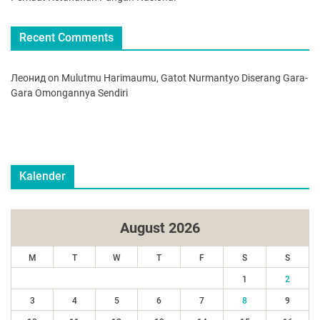
Recent Comments
Леонид
on
Mulutmu Harimaumu, Gatot Nurmantyo Diserang Gara-
Gara Omongannya Sendiri
Kalender
August 2026
M
T
W
T
F
S
S
1
2
3
4
5
6
7
8
9