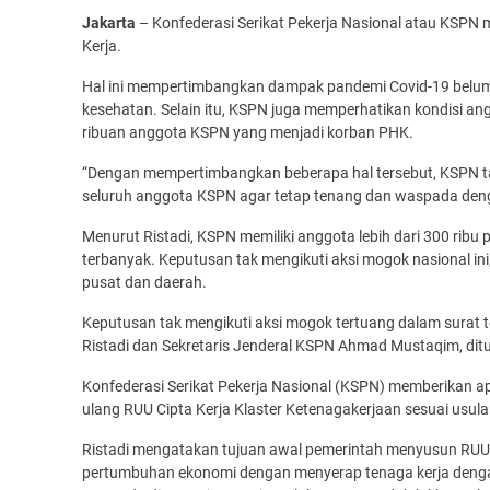
Jakarta
– Konfederasi Serikat Pekerja Nasional atau KSPN 
Kerja.
Hal ini mempertimbangkan dampak pandemi Covid-19 belum 
kesehatan. Selain itu, KSPN juga memperhatikan kondisi a
ribuan anggota KSPN yang menjadi korban PHK.
“Dengan mempertimbangkan beberapa hal tersebut, KSPN ta
seluruh anggota KSPN agar tetap tenang dan waspada dengan
Menurut Ristadi, KSPN memiliki anggota lebih dari 300 ribu
terbanyak. Keputusan tak mengikuti aksi mogok nasional i
pusat dan daerah.
Keputusan tak mengikuti aksi mogok tertuang dalam surat 
Ristadi dan Sekretaris Jenderal KSPN Ahmad Mustaqim, dit
Konfederasi Serikat Pekerja Nasional (KSPN) memberikan 
ulang RUU Cipta Kerja Klaster Ketenagakerjaan sesuai usula
Ristadi mengatakan tujuan awal pemerintah menyusun RUU 
pertumbuhan ekonomi dengan menyerap tenaga kerja dengan m