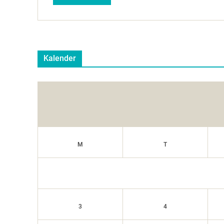
Kalender
M
T
3
4