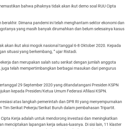
memastikan bahwa pihaknya tidak akan ikut demo soal RUU Cipta
berakhir. Dimana pandemi ini telah menghantam sektor ekonomi dan
nggotanya yang masih banyak dirumahkan dan belum selesainya kasus
k akan ikut aksi mogok nasional tanggal 6-8 Oktober 2020. Kepada
 situasi yang berkembang, ” ujar Ristadi.
 pekerja dan merupakan salah satu serikat dengan jumlah anggota
ni, juga telah mempertimbangkan berbagai masukan dari pengurus
tertanggal 29 September 2020 yang ditandatangani Presiden KSPN
ujukan kepada Presiden/Ketua Umum Federasi Afiliasi KSPN.
apresiasi atas langkah pemerintah dan DPR RI yang menyempurnakan
n Tim Serikat Pekerja/Serikat Buruh dalam pembahasan Tripartit.
Cipta Kerja adalah untuk mendorong investasi dan meningkatkan
enciptakan lapangan kerja seluas-luasnya. Di sisi lain, 11 klaster