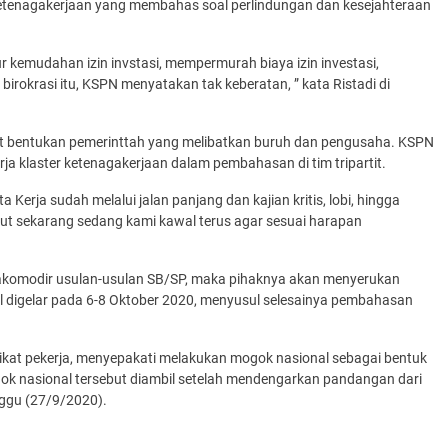
 ketenagakerjaan yang membahas soal perlindungan dan kesejahteraan
 kemudahan izin invstasi, mempermurah biaya izin investasi,
okrasi itu, KSPN menyatakan tak keberatan, ” kata Ristadi di
tit bentukan pemerinttah yang melibatkan buruh dan pengusaha. KSPN
ja klaster ketenagakerjaan dalam pembahasan di tim tripartit.
 Kerja sudah melalui jalan panjang dan kajian kritis, lobi, hingga
ebut sekarang sedang kami kawal terus agar sesuai harapan
akomodir usulan-usulan SB/SP, maka pihaknya akan menyerukan
al digelar pada 6-8 Oktober 2020, menyusul selesainya pembahasan
rikat pekerja, menyepakati melakukan mogok nasional sebagai bentuk
ok nasional tersebut diambil setelah mendengarkan pandangan dari
ggu (27/9/2020).