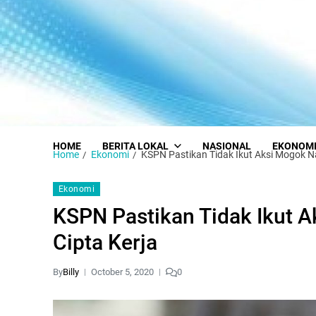
HOME
BERITA LOKAL
NASIONAL
EKONOM
Home
Ekonomi
KSPN Pastikan Tidak Ikut Aksi Mogok Na
Ekonomi
KSPN Pastikan Tidak Ikut 
Cipta Kerja
By
Billy
October 5, 2020
0