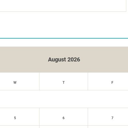
August 2026
W
T
F
5
6
7