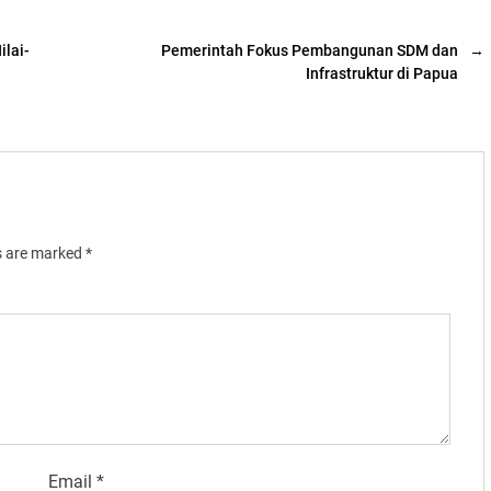
lai-
Pemerintah Fokus Pembangunan SDM dan
→
Infrastruktur di Papua
ds are marked
*
Email
*