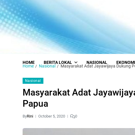
HOME
BERITA LOKAL
NASIONAL
EKONOM
Home
Nasional
Masyarakat Adat Jayawijaya Dukung P
Nasional
Masyarakat Adat Jayawijay
Papua
By
Rini
October 5, 2020
0