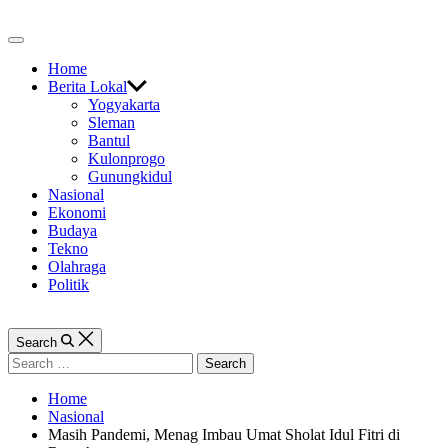
Skip
to
Off
content
Canvas
Home
Berita Lokal
Yogyakarta
Sleman
Bantul
Kulonprogo
Gunungkidul
Nasional
Ekonomi
Budaya
Tekno
Olahraga
Politik
Search
Search
for:
Home
Nasional
Masih Pandemi, Menag Imbau Umat Sholat Idul Fitri di