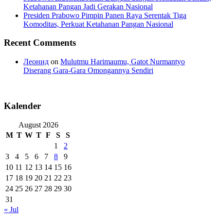
Ketahanan Pangan Jadi Gerakan Nasional
Presiden Prabowo Pimpin Panen Raya Serentak Tiga
Komoditas, Perkuat Ketahanan Pangan Nasional
Recent Comments
Леонид
on
Mulutmu Harimaumu, Gatot Nurmantyo
Diserang Gara-Gara Omongannya Sendiri
Kalender
August 2026
M
T
W
T
F
S
S
1
2
3
4
5
6
7
8
9
10
11
12
13
14
15
16
17
18
19
20
21
22
23
24
25
26
27
28
29
30
31
« Jul