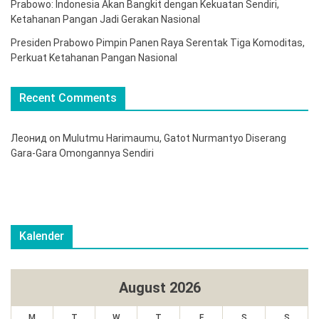
Prabowo: Indonesia Akan Bangkit dengan Kekuatan Sendiri,
Ketahanan Pangan Jadi Gerakan Nasional
Presiden Prabowo Pimpin Panen Raya Serentak Tiga Komoditas,
Perkuat Ketahanan Pangan Nasional
Recent Comments
Леонид
on
Mulutmu Harimaumu, Gatot Nurmantyo Diserang
Gara-Gara Omongannya Sendiri
Kalender
August 2026
M
T
W
T
F
S
S