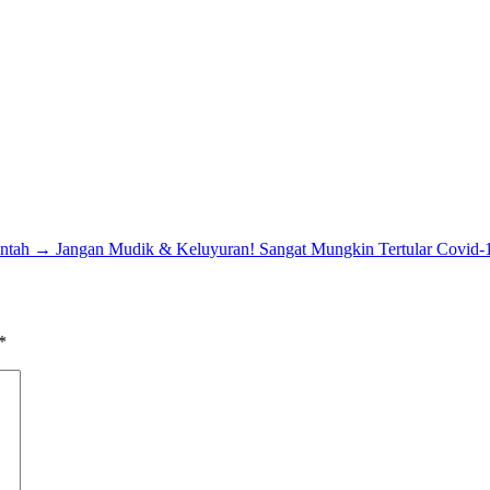
ntah
→
Jangan Mudik & Keluyuran! Sangat Mungkin Tertular Covid-
*