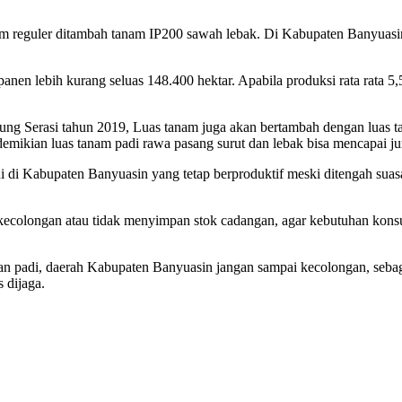
am reguler ditambah tanam IP200 sawah lebak. Di Kabupaten Banyuasin t
nen lebih kurang seluas 148.400 hektar. Apabila produksi rata rata 5,
g Serasi tahun 2019, Luas tanam juga akan bertambah dengan luas ta
 demikian luas tanam padi rawa pasang surut dan lebak bisa mencapai 
di Kabupaten Banyuasin yang tetap berproduktif meski ditengah suasa
ecolongan atau tidak menyimpan stok cadangan, agar kebutuhan kons
an padi, daerah Kabupaten Banyuasin jangan sampai kecolongan, sebagai
 dijaga.