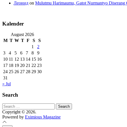
Леонид
on
Mulutmu Harimaumu, Gatot Nurmantyo Diserang 
Kalender
August 2026
M
T
W
T
F
S
S
1
2
3
4
5
6
7
8
9
10
11
12
13
14
15
16
17
18
19
20
21
22
23
24
25
26
27
28
29
30
31
« Jul
Search
Search
for:
Copyright © 2026.
Powered by
Eximious Magazine