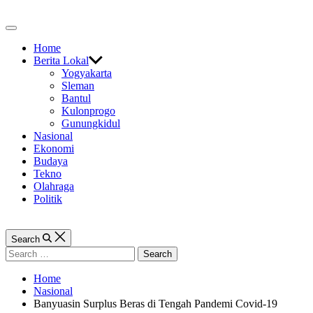
Skip
to
Off
content
Canvas
Home
Berita Lokal
Yogyakarta
Sleman
Bantul
Kulonprogo
Gunungkidul
Nasional
Ekonomi
Budaya
Tekno
Olahraga
Politik
Search
Search
for:
Home
Nasional
Banyuasin Surplus Beras di Tengah Pandemi Covid-19