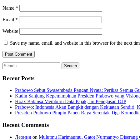
Name
*
Email
*
Website
Save my name, email, and website in this browser for the next ti
Search
for:
Recent Posts
Prabowo Sebut Swasembada Pangan Nyata: Periksa Semua G
Kadin Sanjung Kepemimpinan Presiden Prabowo yang Visioner
Hoax Babinsa Memburu Data Pajak, Ini Penegasan DJP
Prabowo: Indonesia Akan Bangkit dengan Kekuatan Sendiri, 
Presiden Prabowo Pimpin Panen Raya Serentak Tiga Komodita
Recent Comments
Леонид
on
Mulutmu Harimaumu, Gatot Nurmantyo Diserang 