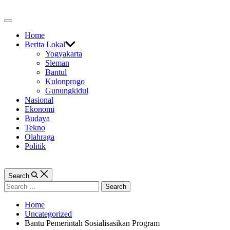
Skip
to
Off
content
Canvas
Home
Berita Lokal
Yogyakarta
Sleman
Bantul
Kulonprogo
Gunungkidul
Nasional
Ekonomi
Budaya
Tekno
Olahraga
Politik
Search
Search
for:
Home
Uncategorized
Bantu Pemerintah Sosialisasikan Program