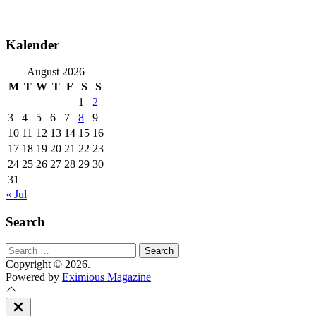
Kalender
August 2026
M
T
W
T
F
S
S
1
2
3
4
5
6
7
8
9
10
11
12
13
14
15
16
17
18
19
20
21
22
23
24
25
26
27
28
29
30
31
« Jul
Search
Search
for:
Copyright © 2026.
Powered by
Eximious Magazine
Close
Off