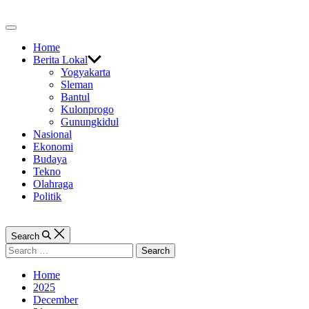
Skip
to
Off
content
Canvas
Home
Berita Lokal
Yogyakarta
Sleman
Bantul
Kulonprogo
Gunungkidul
Nasional
Ekonomi
Budaya
Tekno
Olahraga
Politik
Search
Search
for:
Home
2025
December