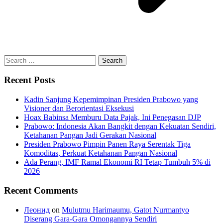
Search
for:
Recent Posts
Kadin Sanjung Kepemimpinan Presiden Prabowo yang
Visioner dan Berorientasi Eksekusi
Hoax Babinsa Memburu Data Pajak, Ini Penegasan DJP
Prabowo: Indonesia Akan Bangkit dengan Kekuatan Sendiri,
Ketahanan Pangan Jadi Gerakan Nasional
Presiden Prabowo Pimpin Panen Raya Serentak Tiga
Komoditas, Perkuat Ketahanan Pangan Nasional
Ada Perang, IMF Ramal Ekonomi RI Tetap Tumbuh 5% di
2026
Recent Comments
Леонид
on
Mulutmu Harimaumu, Gatot Nurmantyo
Diserang Gara-Gara Omongannya Sendiri