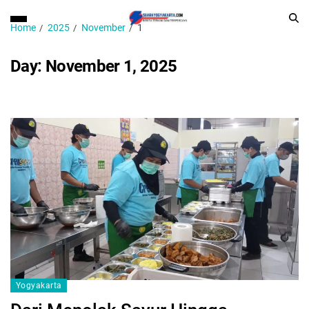
Home
2025
November
1
Day:
November 1, 2025
Yogyakarta