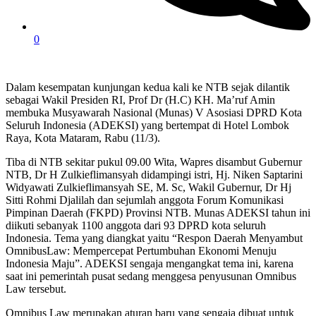
0
Dalam kesempatan kunjungan kedua kali ke NTB sejak dilantik
sebagai Wakil Presiden RI, Prof Dr (H.C) KH. Ma’ruf Amin
membuka Musyawarah Nasional (Munas) V Asosiasi DPRD Kota
Seluruh Indonesia (ADEKSI) yang bertempat di Hotel Lombok
Raya, Kota Mataram, Rabu (11/3).
Tiba di NTB sekitar pukul 09.00 Wita, Wapres disambut Gubernur
NTB, Dr H Zulkieflimansyah didampingi istri, Hj. Niken Saptarini
Widyawati Zulkieflimansyah SE, M. Sc, Wakil Gubernur, Dr Hj
Sitti Rohmi Djalilah dan sejumlah anggota Forum Komunikasi
Pimpinan Daerah (FKPD) Provinsi NTB. Munas ADEKSI tahun ini
diikuti sebanyak 1100 anggota dari 93 DPRD kota seluruh
Indonesia. Tema yang diangkat yaitu “Respon Daerah Menyambut
OmnibusLaw: Mempercepat Pertumbuhan Ekonomi Menuju
Indonesia Maju”. ADEKSI sengaja mengangkat tema ini, karena
saat ini pemerintah pusat sedang menggesa penyusunan Omnibus
Law tersebut.
Omnibus Law merupakan aturan baru yang sengaja dibuat untuk