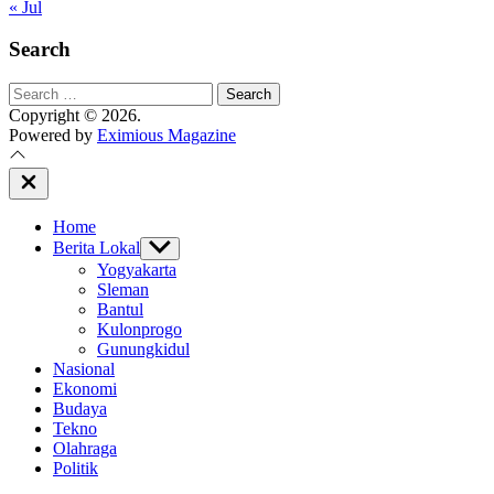
« Jul
Search
Search
for:
Copyright © 2026.
Powered by
Eximious Magazine
Close
Off
Canvas
Home
Berita Lokal
Show
sub
Yogyakarta
menu
Sleman
Bantul
Kulonprogo
Gunungkidul
Nasional
Ekonomi
Budaya
Tekno
Olahraga
Politik