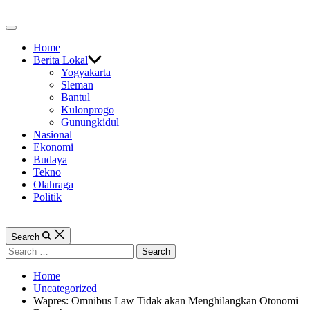
Skip
to
Off
content
Canvas
Home
Berita Lokal
Yogyakarta
Sleman
Bantul
Kulonprogo
Gunungkidul
Nasional
Ekonomi
Budaya
Tekno
Olahraga
Politik
Search
Search
for:
Home
Uncategorized
Wapres: Omnibus Law Tidak akan Menghilangkan Otonomi