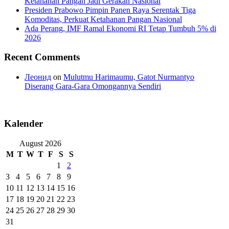
Ketahanan Pangan Jadi Gerakan Nasional
Presiden Prabowo Pimpin Panen Raya Serentak Tiga
Komoditas, Perkuat Ketahanan Pangan Nasional
Ada Perang, IMF Ramal Ekonomi RI Tetap Tumbuh 5% di
2026
Recent Comments
Леонид
on
Mulutmu Harimaumu, Gatot Nurmantyo
Diserang Gara-Gara Omongannya Sendiri
Kalender
August 2026
M
T
W
T
F
S
S
1
2
3
4
5
6
7
8
9
10
11
12
13
14
15
16
17
18
19
20
21
22
23
24
25
26
27
28
29
30
31