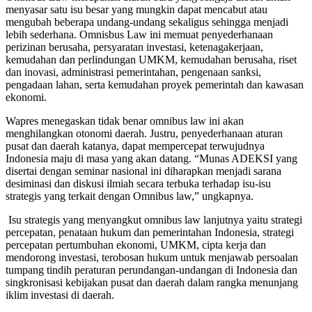
menyasar satu isu besar yang mungkin dapat mencabut atau
mengubah beberapa undang-undang sekaligus sehingga menjadi
lebih sederhana. Omnisbus Law ini memuat penyederhanaan
perizinan berusaha, persyaratan investasi, ketenagakerjaan,
kemudahan dan perlindungan UMKM, kemudahan berusaha, riset
dan inovasi, administrasi pemerintahan, pengenaan sanksi,
pengadaan lahan, serta kemudahan proyek pemerintah dan kawasan
ekonomi.
Wapres menegaskan tidak benar omnibus law ini akan
menghilangkan otonomi daerah. Justru, penyederhanaan aturan
pusat dan daerah katanya, dapat mempercepat terwujudnya
Indonesia maju di masa yang akan datang. “Munas ADEKSI yang
disertai dengan seminar nasional ini diharapkan menjadi sarana
desiminasi dan diskusi ilmiah secara terbuka terhadap isu-isu
strategis yang terkait dengan Omnibus law,” ungkapnya.
Isu strategis yang menyangkut omnibus law lanjutnya yaitu strategi
percepatan, penataan hukum dan pemerintahan Indonesia, strategi
percepatan pertumbuhan ekonomi, UMKM, cipta kerja dan
mendorong investasi, terobosan hukum untuk menjawab persoalan
tumpang tindih peraturan perundangan-undangan di Indonesia dan
singkronisasi kebijakan pusat dan daerah dalam rangka menunjang
iklim investasi di daerah.