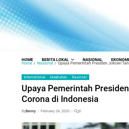
HOME
BERITA LOKAL
NASIONAL
EKONOM
Home
Nasional
Upaya Pemerintah Presiden Jokowi Tan
International
kesehatan
Nasional
Upaya Pemerintah Presiden
Corona di Indonesia
By
Benny
February 24, 2020
0