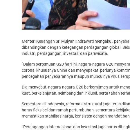
Menteri Keuangan Sri Mulyani Indrawati mengakui, penyeb
dibandingkan dengan ketegangan perdagangan global. Sebab v
industri, perdagangan, investasi dan pariwisata.
“Dalam pertemuan G20 hari ini, negara-negara G20 menyam
corona, khususnya China dan menyepakati perlunya komitme
pencegahan penyebarannya maupun munculnya virus serup
Dia menyebut, negara-negara G20 berkomitmen untuk men
kuat, berkelanjutan, seimbang dan inklusif, serta tahan terh
Sementara di Indonesia, reformasi struktural juga terus di
harus fleksibel dan ramah pertumbuhan, sementara kebij
memastikan stabilitas harga, konsisten dengan mandat bank
“Perdagangan internasional dan investasi juga harus ditin