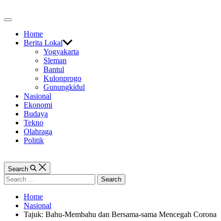
Skip
to
Off
content
Canvas
Home
Berita Lokal
Yogyakarta
Sleman
Bantul
Kulonprogo
Gunungkidul
Nasional
Ekonomi
Budaya
Tekno
Olahraga
Politik
Search
Search
for:
Home
Nasional
Tajuk: Bahu-Membahu dan Bersama-sama Mencegah Corona