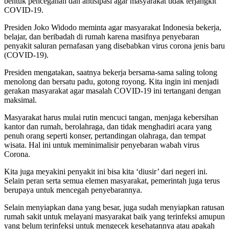
bentuk pencegahan dan antisipasi agar masyarakat tidak terjangkit
COVID-19.
Presiden Joko Widodo meminta agar masyarakat Indonesia bekerja,
belajar, dan beribadah di rumah karena masifnya penyebaran
penyakit saluran pernafasan yang disebabkan virus corona jenis baru
(COVID-19).
Presiden mengatakan, saatnya bekerja bersama-sama saling tolong
menolong dan bersatu padu, gotong royong. Kita ingin ini menjadi
gerakan masyarakat agar masalah COVID-19 ini tertangani dengan
maksimal.
Masyarakat harus mulai rutin mencuci tangan, menjaga kebersihan
kantor dan rumah, berolahraga, dan tidak menghadiri acara yang
penuh orang seperti konser, pertandingan olahraga, dan tempat
wisata. Hal ini untuk meminimalisir penyebaran wabah virus
Corona.
Kita juga meyakini penyakit ini bisa kita ‘diusir’ dari negeri ini.
Selain peran serta semua elemen masyarakat, pemerintah juga terus
berupaya untuk mencegah penyebarannya.
Selain menyiapkan dana yang besar, juga sudah menyiapkan ratusan
rumah sakit untuk melayani masyarakat baik yang terinfeksi amupun
yang belum terinfeksi untuk mengecek kesehatannya atau apakah