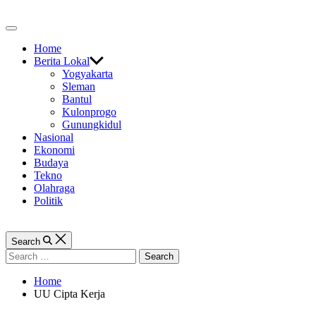
Skip
to
Off
content
Canvas
Home
Berita Lokal
Yogyakarta
Sleman
Bantul
Kulonprogo
Gunungkidul
Nasional
Ekonomi
Budaya
Tekno
Olahraga
Politik
Search
Search
for:
Home
UU Cipta Kerja