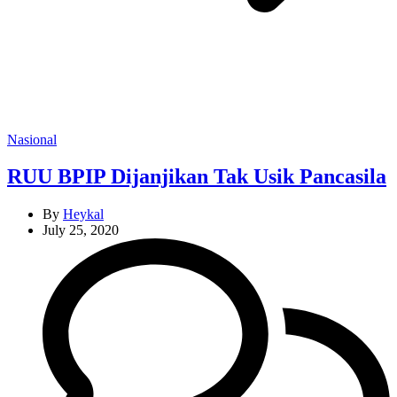
Categories
Nasional
RUU BPIP Dijanjikan Tak Usik Pancasila
By
Heykal
July 25, 2020