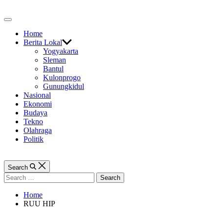
Skip
to
Off
content
Canvas
Home
Berita Lokal
Yogyakarta
Sleman
Bantul
Kulonprogo
Gunungkidul
Nasional
Ekonomi
Budaya
Tekno
Olahraga
Politik
Search
Search
for:
Home
RUU HIP