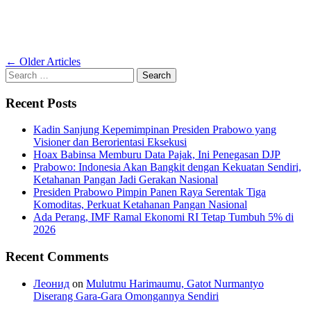
Posts
←
Older Articles
Search
navigation
for:
Recent Posts
Kadin Sanjung Kepemimpinan Presiden Prabowo yang
Visioner dan Berorientasi Eksekusi
Hoax Babinsa Memburu Data Pajak, Ini Penegasan DJP
Prabowo: Indonesia Akan Bangkit dengan Kekuatan Sendiri,
Ketahanan Pangan Jadi Gerakan Nasional
Presiden Prabowo Pimpin Panen Raya Serentak Tiga
Komoditas, Perkuat Ketahanan Pangan Nasional
Ada Perang, IMF Ramal Ekonomi RI Tetap Tumbuh 5% di
2026
Recent Comments
Леонид
on
Mulutmu Harimaumu, Gatot Nurmantyo
Diserang Gara-Gara Omongannya Sendiri