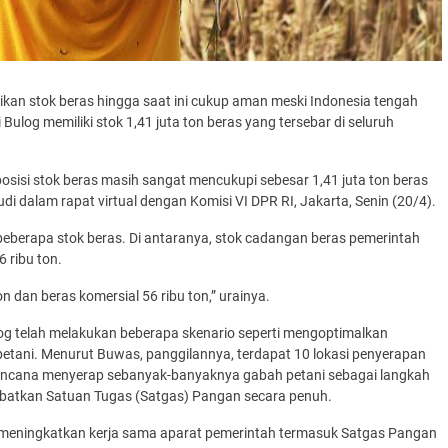
an stok beras hingga saat ini cukup aman meski Indonesia tengah
Bulog memiliki stok 1,41 juta ton beras yang tersebar di seluruh
osisi stok beras masih sangat mencukupi sebesar 1,41 juta ton beras
Budi dalam rapat virtual dengan Komisi VI DPR RI, Jakarta, Senin (20/4).
dari beberapa stok beras. Di antaranya, stok cadangan beras pemerintah
 ribu ton.
 dan beras komersial 56 ribu ton,” urainya.
log telah melakukan beberapa skenario seperti mengoptimalkan
tani. Menurut Buwas, panggilannya, terdapat 10 lokasi penyerapan
rencana menyerap sebanyak-banyaknya gabah petani sebagai langkah
libatkan Satuan Tugas (Satgas) Pangan secara penuh.
lu meningkatkan kerja sama aparat pemerintah termasuk Satgas Pangan