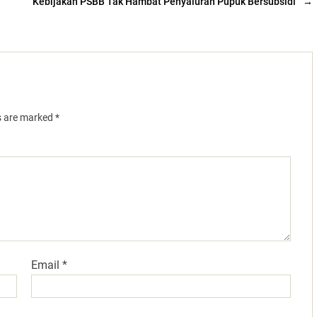
Kebijakan PSBB Tak Hambat Penyaluran Pupuk Bersubsidi
→
ds are marked
*
Email
*