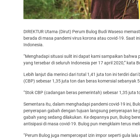
DIREKTUR Utama (Dirut) Perum Bulog Budi Waseso memastik
berada di masa pandemi virus korona atau covid-19. Saat ini 
Indonesia.
“Menghadapi situasi sulit ini dapat kami sampaikan bahwa p
yang tersebar di seluruh Indonesia per 17 april 2020,” kata 
Lebih lanjut dia merinci dari total 1,41 juta ton ini terdiri 
(CBP) sebesar 1,35 juta ton dan beras komersial sebanyak 56
“Stok CBP (cadangan beras pemerintah) sebesar 1,35 juta ton
Sementara itu, dalam menghadapi pandemi covid-19 ini, Bu
penyerapan gabah dengan tujuan langsung penyerapan ke pe
gabah yang sedang dilakukan. Ke depannya pun, Bulog be
antisipasi di masa covid-19. Bulog pun mengklaim terus me
“Perum Bulog juga mempercepat izin impor seperti gula la