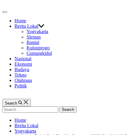
Skip
to
Off
content
Canvas
Home
Berita Lokal
Yogyakarta
Sleman
Bantul
Kulonprogo
Gunungkidul
Nasional
Ekonomi
Budaya
Tekno
Olahraga
Politik
Search
Search
for:
Home
Berita Lokal
Yogyakarta