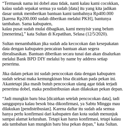
“Termasuk nama ini dobel atau tidak, nanti kalau kami cocokkan,
kalau sudah sepakat semua ya sudah [data] itu yang kita jadikan
dasar untuk memberikan bantuan kami tambahnya Rp400.000
[karena Rp200.000 sudah diberikan melalui PKH], bantunya
tambahan. Sama kabupaten,
kalau pusat sudah mulai dibagikan, kami menyisir yang belum
[menerima],” kata Sultan di Kepatihan, Selasa (12/5/2020).
Sultan menambahkan jika sudah ada kecocokan dan kesepakatan
data dengan kabupaten pencairan bantuan akan segera
direalisasikan. Bantuan diberikan secara tunai dan akan disalurkan
melalui Bank BPD DIY melalui by name by address setiap
penerima.
Jika dalam pekan ini sudah pencocokan data dengan kabupaten
sudah selesai maka kemungkinan bisa dicairkan pada pekan ini.
Akantetapi jika masih butuh pencocokan ulang agar tidak terjadi
penerima dobel, maka pendistribusian akan dilakukan pekan depan.
“Jadi mungkin baru bisa [dicairkan setelah pencocokan data], tadi
sanggupnya kalau besok bisa dikonfirmasi, ya Sabtu Minggu mau
dilakukan [pendistribusian]. Karena daftar itu sudah ada semua
hanya perlu konfirmasi dari kabupaten dan kota sudah menunjuk
sampai alamat kelurahan. Tetapi kan harus konfirmasi, tetapi kalau
ada tambahan kan mungkin baru bisa pekan depan,” kata Sultan.