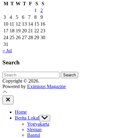
M
T
W
T
F
S
S
1
2
3
4
5
6
7
8
9
10
11
12
13
14
15
16
17
18
19
20
21
22
23
24
25
26
27
28
29
30
31
« Jul
Search
Search
for:
Copyright © 2026.
Powered by
Eximious Magazine
Close
Off
Canvas
Home
Berita Lokal
Show
sub
Yogyakarta
menu
Sleman
Bantul