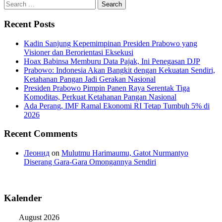
Search
for:
Recent Posts
Kadin Sanjung Kepemimpinan Presiden Prabowo yang
Visioner dan Berorientasi Eksekusi
Hoax Babinsa Memburu Data Pajak, Ini Penegasan DJP
Prabowo: Indonesia Akan Bangkit dengan Kekuatan Sendiri,
Ketahanan Pangan Jadi Gerakan Nasional
Presiden Prabowo Pimpin Panen Raya Serentak Tiga
Komoditas, Perkuat Ketahanan Pangan Nasional
Ada Perang, IMF Ramal Ekonomi RI Tetap Tumbuh 5% di
2026
Recent Comments
Леонид
on
Mulutmu Harimaumu, Gatot Nurmantyo
Diserang Gara-Gara Omongannya Sendiri
Kalender
August 2026