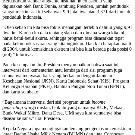
Berdasarkan standar angka kemiskinan internasional yang
digunakan oleh Bank Dunia, sambung Presiden, jumlah penduduk
sangat miskin saat ini sebanyak 9,9 juta jiwa atau 3,371 dari jumlah
penduduk Indonesia.
”Oleh sebab itu kita bisa fokus menangani terlebih dahulu yang 9,91
jiwa ini. Karena itu data tentang siapa dan dimana warga kita ini
harus betul-betul akurat, sehingga program bisa disasarkan tepat
pada kelompok sasaran yang kita inginkan. Dan kita harapkan nanti
di 2004, untuk kemiskinan ekstrem ini bisa kita berada pada posisi 0
(nol),” tuturnya.
Pada kesempatan itu, Presiden menyampaikan bahwa saat ini
intervensi dari kementerian atau lembaga dari sisi program juga
semuanya menyasar, baik yang berkaitan dengan Jaminan
Kesehatan Nasional (JKN), Kartu Indonesia Sehat (KIS), Program
Keluarga Harapan (PKH), Bantuan Pangan Non Tunai (BPNT),
dan kartu sembako.
”Bagaimana intervensi dari sisi program untuk
income
generating
warga miskin, baik itu yang namanya KUR, Mekaar,
Bank Wakaf Mikro, Dana Desa, UMi saya kira semuanya bisa
disasar ke sana,” urai Presiden.
Kepala Negara juga mengingatkan tentang pengentasan kemiskinan
lewat Badan Usaha Milik Negara (BUMN) dan juga
Corporate