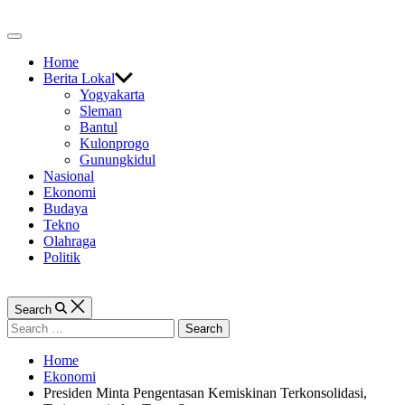
Skip
to
Off
content
Canvas
Home
Berita Lokal
Yogyakarta
Sleman
Bantul
Kulonprogo
Gunungkidul
Nasional
Ekonomi
Budaya
Tekno
Olahraga
Politik
Search
Search
for:
Home
Ekonomi
Presiden Minta Pengentasan Kemiskinan Terkonsolidasi,