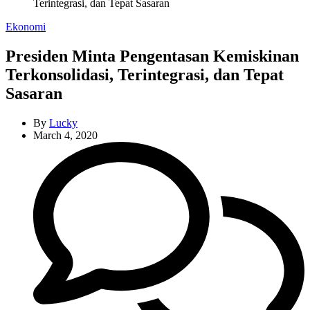
Terintegrasi, dan Tepat Sasaran
Categories
Ekonomi
Presiden Minta Pengentasan Kemiskinan
Terkonsolidasi, Terintegrasi, dan Tepat
Sasaran
By
Lucky
March 4, 2020