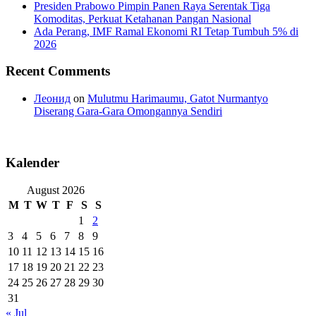
Presiden Prabowo Pimpin Panen Raya Serentak Tiga
Komoditas, Perkuat Ketahanan Pangan Nasional
Ada Perang, IMF Ramal Ekonomi RI Tetap Tumbuh 5% di
2026
Recent Comments
Леонид
on
Mulutmu Harimaumu, Gatot Nurmantyo
Diserang Gara-Gara Omongannya Sendiri
Kalender
August 2026
M
T
W
T
F
S
S
1
2
3
4
5
6
7
8
9
10
11
12
13
14
15
16
17
18
19
20
21
22
23
24
25
26
27
28
29
30
31
« Jul