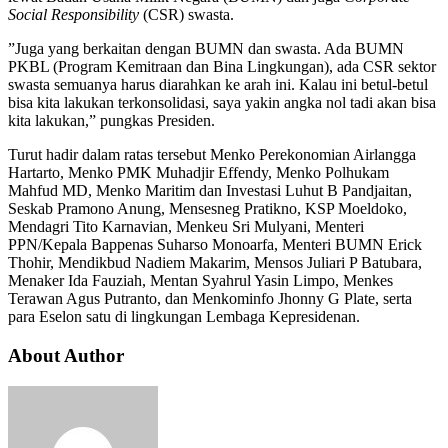
Social Responsibility
(CSR) swasta.
”Juga yang berkaitan dengan BUMN dan swasta. Ada BUMN
PKBL (Program Kemitraan dan Bina Lingkungan), ada CSR sektor
swasta semuanya harus diarahkan ke arah ini. Kalau ini betul-betul
bisa kita lakukan terkonsolidasi, saya yakin angka nol tadi akan bisa
kita lakukan,” pungkas Presiden.
Turut hadir dalam ratas tersebut Menko Perekonomian Airlangga
Hartarto, Menko PMK Muhadjir Effendy, Menko Polhukam
Mahfud MD, Menko Maritim dan Investasi Luhut B Pandjaitan,
Seskab Pramono Anung, Mensesneg Pratikno, KSP Moeldoko,
Mendagri Tito Karnavian, Menkeu Sri Mulyani, Menteri
PPN/Kepala Bappenas Suharso Monoarfa, Menteri BUMN Erick
Thohir, Mendikbud Nadiem Makarim, Mensos Juliari P Batubara,
Menaker Ida Fauziah, Mentan Syahrul Yasin Limpo, Menkes
Terawan Agus Putranto, dan Menkominfo Jhonny G Plate, serta
para Eselon satu di lingkungan Lembaga Kepresidenan.
About Author