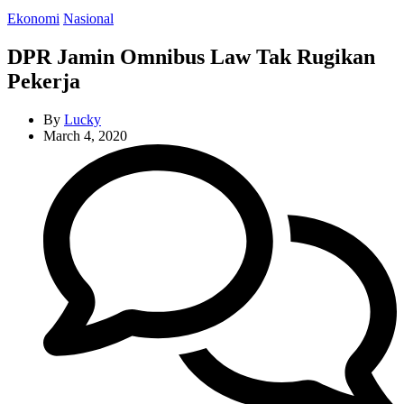
Categories
Ekonomi
Nasional
DPR Jamin Omnibus Law Tak Rugikan
Pekerja
By
Lucky
March 4, 2020