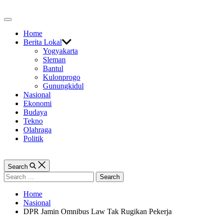
Skip
to
Off
content
Canvas
Home
Berita Lokal
Yogyakarta
Sleman
Bantul
Kulonprogo
Gunungkidul
Nasional
Ekonomi
Budaya
Tekno
Olahraga
Politik
Search
Search
for:
Home
Nasional
DPR Jamin Omnibus Law Tak Rugikan Pekerja