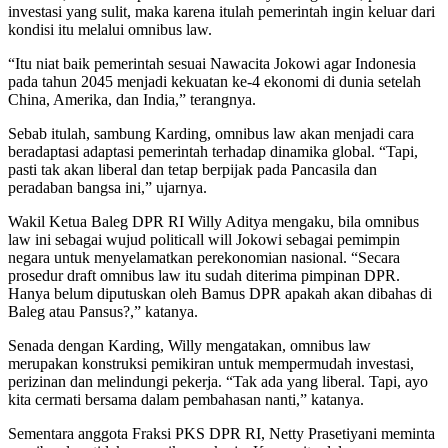
investasi yang sulit, maka karena itulah pemerintah ingin keluar dari
kondisi itu melalui omnibus law.
“Itu niat baik pemerintah sesuai Nawacita Jokowi agar Indonesia
pada tahun 2045 menjadi kekuatan ke-4 ekonomi di dunia setelah
China, Amerika, dan India,” terangnya.
Sebab itulah, sambung Karding, omnibus law akan menjadi cara
beradaptasi adaptasi pemerintah terhadap dinamika global. “Tapi,
pasti tak akan liberal dan tetap berpijak pada Pancasila dan
peradaban bangsa ini,” ujarnya.
Wakil Ketua Baleg DPR RI Willy Aditya mengaku, bila omnibus
law ini sebagai wujud politicall will Jokowi sebagai pemimpin
negara untuk menyelamatkan perekonomian nasional. “Secara
prosedur draft omnibus law itu sudah diterima pimpinan DPR.
Hanya belum diputuskan oleh Bamus DPR apakah akan dibahas di
Baleg atau Pansus?,” katanya.
Senada dengan Karding, Willy mengatakan, omnibus law
merupakan konstruksi pemikiran untuk mempermudah investasi,
perizinan dan melindungi pekerja. “Tak ada yang liberal. Tapi, ayo
kita cermati bersama dalam pembahasan nanti,” katanya.
Sementara anggota Fraksi PKS DPR RI, Netty Prasetiyani meminta