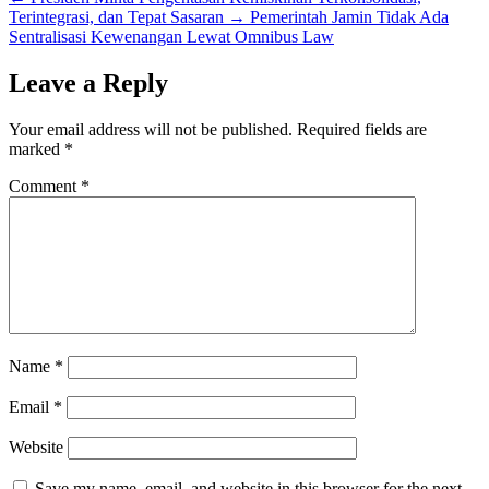
Terintegrasi, dan Tepat Sasaran
→
Pemerintah Jamin Tidak Ada
Sentralisasi Kewenangan Lewat Omnibus Law
Leave a Reply
Your email address will not be published.
Required fields are
marked
*
Comment
*
Name
*
Email
*
Website
Save my name, email, and website in this browser for the next