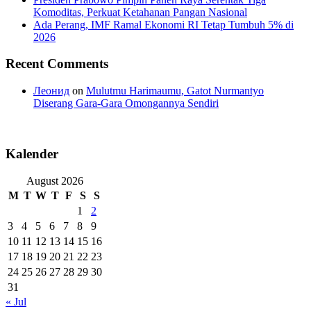
Komoditas, Perkuat Ketahanan Pangan Nasional
Ada Perang, IMF Ramal Ekonomi RI Tetap Tumbuh 5% di
2026
Recent Comments
Леонид
on
Mulutmu Harimaumu, Gatot Nurmantyo
Diserang Gara-Gara Omongannya Sendiri
Kalender
August 2026
M
T
W
T
F
S
S
1
2
3
4
5
6
7
8
9
10
11
12
13
14
15
16
17
18
19
20
21
22
23
24
25
26
27
28
29
30
31
« Jul