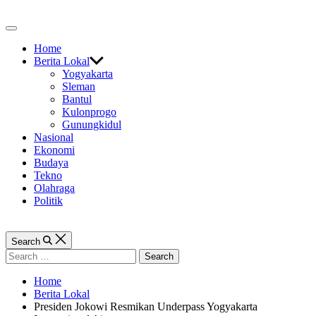
Skip
to
Off
content
Canvas
Home
Berita Lokal
Yogyakarta
Sleman
Bantul
Kulonprogo
Gunungkidul
Nasional
Ekonomi
Budaya
Tekno
Olahraga
Politik
Search
Search
for:
Home
Berita Lokal
Presiden Jokowi Resmikan Underpass Yogyakarta