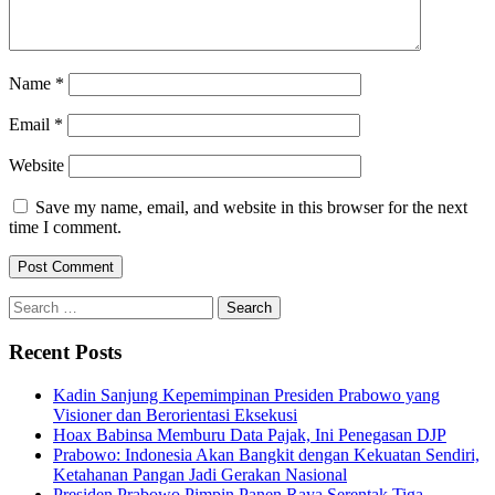
Name
*
Email
*
Website
Save my name, email, and website in this browser for the next
time I comment.
Search
for:
Recent Posts
Kadin Sanjung Kepemimpinan Presiden Prabowo yang
Visioner dan Berorientasi Eksekusi
Hoax Babinsa Memburu Data Pajak, Ini Penegasan DJP
Prabowo: Indonesia Akan Bangkit dengan Kekuatan Sendiri,
Ketahanan Pangan Jadi Gerakan Nasional
Presiden Prabowo Pimpin Panen Raya Serentak Tiga