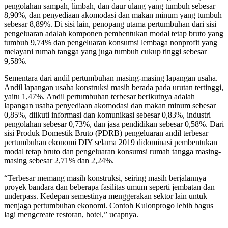
pengolahan sampah, limbah, dan daur ulang yang tumbuh sebesar
8,90%, dan penyediaan akomodasi dan makan minum yang tumbuh
sebesar 8,89%. Di sisi lain, penopang utama pertumbuhan dari sisi
pengeluaran adalah komponen pembentukan modal tetap bruto yang
tumbuh 9,74% dan pengeluaran konsumsi lembaga nonprofit yang
melayani rumah tangga yang juga tumbuh cukup tinggi sebesar
9,58%.
Sementara dari andil pertumbuhan masing-masing lapangan usaha.
Andil lapangan usaha konstruksi masih berada pada urutan tertinggi,
yaitu 1,47%. Andil pertumbuhan terbesar berikutnya adalah
lapangan usaha penyediaan akomodasi dan makan minum sebesar
0,85%, diikuti informasi dan komunikasi sebesar 0,83%, industri
pengolahan sebesar 0,73%, dan jasa pendidikan sebesar 0,58%. Dari
sisi Produk Domestik Bruto (PDRB) pengeluaran andil terbesar
pertumbuhan ekonomi DIY selama 2019 didominasi pembentukan
modal tetap bruto dan pengeluaran konsumsi rumah tangga masing-
masing sebesar 2,71% dan 2,24%.
“Terbesar memang masih konstruksi, seiring masih berjalannya
proyek bandara dan beberapa fasilitas umum seperti jembatan dan
underpass. Kedepan semestinya menggerakan sektor lain untuk
menjaga pertumbuhan ekonomi. Contoh Kulonprogo lebih bagus
lagi mengcreate restoran, hotel,” ucapnya.