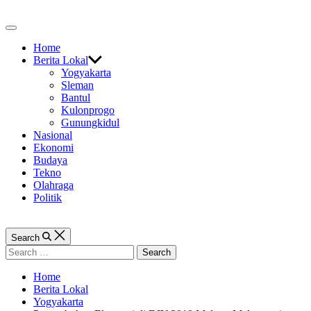
Skip
to
Off
content
Canvas
Home
Berita Lokal
Yogyakarta
Sleman
Bantul
Kulonprogo
Gunungkidul
Nasional
Ekonomi
Budaya
Tekno
Olahraga
Politik
Search
Search
for:
Home
Berita Lokal
Yogyakarta