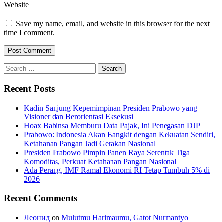
Website
Save my name, email, and website in this browser for the next
time I comment.
Search
for:
Recent Posts
Kadin Sanjung Kepemimpinan Presiden Prabowo yang
Visioner dan Berorientasi Eksekusi
Hoax Babinsa Memburu Data Pajak, Ini Penegasan DJP
Prabowo: Indonesia Akan Bangkit dengan Kekuatan Sendiri,
Ketahanan Pangan Jadi Gerakan Nasional
Presiden Prabowo Pimpin Panen Raya Serentak Tiga
Komoditas, Perkuat Ketahanan Pangan Nasional
Ada Perang, IMF Ramal Ekonomi RI Tetap Tumbuh 5% di
2026
Recent Comments
Леонид
on
Mulutmu Harimaumu, Gatot Nurmantyo