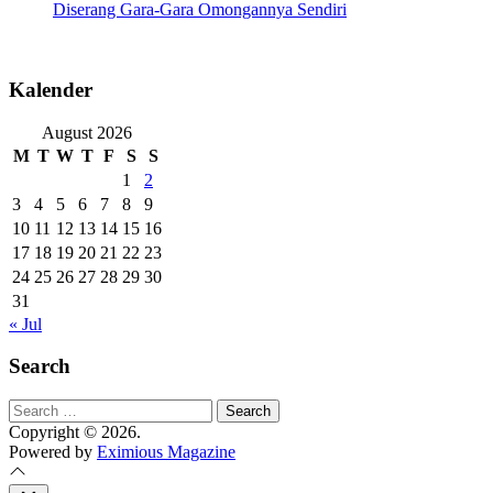
Diserang Gara-Gara Omongannya Sendiri
Kalender
August 2026
M
T
W
T
F
S
S
1
2
3
4
5
6
7
8
9
10
11
12
13
14
15
16
17
18
19
20
21
22
23
24
25
26
27
28
29
30
31
« Jul
Search
Search
for:
Copyright © 2026.
Powered by
Eximious Magazine